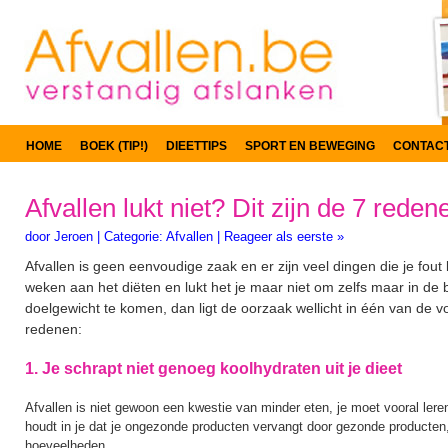
HOME
BOEK (TIP!)
DIEETTIPS
SPORT EN BEWEGING
CONTAC
Afvallen lukt niet? Dit zijn de 7 reden
door
Jeroen
|
Categorie:
Afvallen
|
Reageer als eerste »
Afvallen is geen eenvoudige zaak en er zijn veel dingen die je fout
weken aan het diëten en lukt het je maar niet om zelfs maar in de 
doelgewicht te komen, dan ligt de oorzaak wellicht in één van de 
redenen:
1. Je schrapt niet genoeg koolhydraten uit je dieet
Afvallen is niet gewoon een kwestie van minder eten, je moet vooral lere
houdt in je dat je ongezonde producten vervangt door gezonde producten,
hoeveelheden.