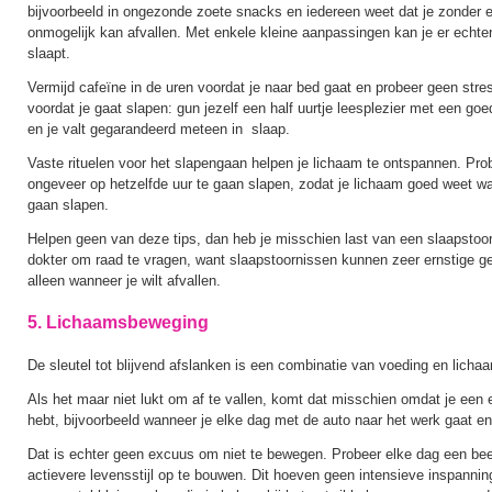
bijvoorbeeld in ongezonde zoete snacks en iedereen weet dat je zonder e
onmogelijk kan afvallen. Met enkele kleine aanpassingen kan je er echter
slaapt.
Vermijd cafeïne in de uren voordat je naar bed gaat en probeer geen str
voordat je gaat slapen: gun jezelf een half uurtje leesplezier met een g
en je valt gegarandeerd meteen in slaap.
Vaste rituelen voor het slapengaan helpen je lichaam te ontspannen. Pro
ongeveer op hetzelfde uur te gaan slapen, zodat je lichaam goed weet wan
gaan slapen.
Helpen geen van deze tips, dan heb je misschien last van een slaapstoorn
dokter om raad te vragen, want slaapstoornissen kunnen zeer ernstige g
alleen wanneer je wilt afvallen.
5. Lichaamsbeweging
De sleutel tot blijvend afslanken is een combinatie van voeding en lich
Als het maar niet lukt om af te vallen, komt dat misschien omdat je een e
hebt, bijvoorbeeld wanneer je elke dag met de auto naar het werk gaat en
Dat is echter geen excuus om niet te bewegen. Probeer elke dag een be
actievere levensstijl op te bouwen. Dit hoeven geen intensieve inspanni