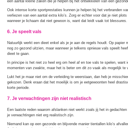
een aantal kleine zaken die je helpen bij het ontwikkelen van een gezonde
Ook intense korte sportprestaties kunnen je helpen bij het verbranden va
verliezen van een aantal extra kilo’s. Zorg er echter voor dat je niet plot
wanneer je lichaam dat niet gewoon is, want dat leidt vaak tot blessures.
6. Je speelt vals
Natuurlijk werkt een dieet enkel als je je aan de regels houdt. Op papie
nog zo gezond uitzien, maar wanneer je telkens opnieuw vals speelt heef
dieet te gaan.
In principe is het niet zo heel erg om heel af en toe vals te spelen, want 
momenten van zwakte, maar het is beter om dit zo vaak als mogelijk te 
Lukt het je maar niet om de verleiding te weerstaan, dan heb je misschie
gekozen. Denk eraan dat het moeilijk is om je eetgewoonten heel drastis
korte periode.
7. Je verwachtingen zijn niet realistisch
Een laatste reden waarom afslanken niet werkt zoals jij het in gedachten
je verwachtingen niet erg realistisch zijn.
Niemand kan op een gezonde en blijvende manier tientallen kilo’s afvallen