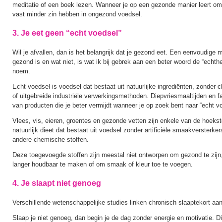
meditatie of een boek lezen. Wanneer je op een gezonde manier leert om
vast minder zin hebben in ongezond voedsel.
3. Je eet geen “echt voedsel”
Wil je afvallen, dan is het belangrijk dat je gezond eet. Een eenvoudige
gezond is en wat niet, is wat ik bij gebrek aan een beter woord de “echth
noem.
Echt voedsel is voedsel dat bestaat uit natuurlijke ingrediënten, zonder
of uitgebreide industriële verwerkingsmethoden. Diepvriesmaaltijden en f
van producten die je beter vermijdt wanneer je op zoek bent naar “echt v
Vlees, vis, eieren, groentes en gezonde vetten zijn enkele van de hoek
natuurlijk dieet dat bestaat uit voedsel zonder artificiële smaakversterke
andere chemische stoffen.
Deze toegevoegde stoffen zijn meestal niet ontworpen om gezond te zij
langer houdbaar te maken of om smaak of kleur toe te voegen.
4. Je slaapt niet genoeg
Verschillende wetenschappelijke studies linken chronisch slaaptekort aa
Slaap je niet genoeg, dan begin je de dag zonder energie en motivatie. D