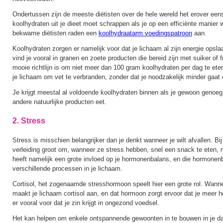
Ondertussen zijn de meeste diëtisten over de hele wereld het erover eens
koolhydraten uit je dieet moet schrappen als je op een efficiënte manier 
bekwame diëtisten raden een
koolhydraatarm voedingspatroon
aan.
Koolhydraten zorgen er namelijk voor dat je lichaam al zijn energie opsla
vind je vooral in granen en zoete producten die bereid zijn met suiker of 
mooie richtlijn is om niet meer dan 100 gram koolhydraten per dag te ete
je lichaam om vet te verbranden, zonder dat je noodzakelijk minder gaat 
Je krijgt meestal al voldoende koolhydraten binnen als je gewoon genoeg
andere natuurlijke producten eet.
2. Stress
Stress is misschien belangrijker dan je denkt wanneer je wilt afvallen. Bi
verleiding groot om, wanneer ze stress hebben, snel een snack te eten, 
heeft namelijk een grote invloed op je hormonenbalans, en die hormonenb
verschillende processen in je lichaam.
Cortisol, het zogenaamde stresshormoon speelt hier een grote rol. Wannee
maakt je lichaam cortisol aan, en dat hormoon zorgt ervoor dat je meer hon
er vooral voor dat je zin krijgt in ongezond voedsel.
Het kan helpen om enkele ontspannende gewoonten in te bouwen in je dag