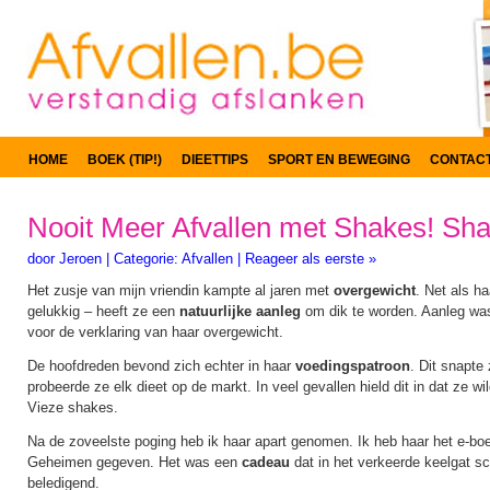
HOME
BOEK (TIP!)
DIEETTIPS
SPORT EN BEWEGING
CONTAC
Nooit Meer Afvallen met Shakes! Sha
door
Jeroen
|
Categorie:
Afvallen
|
Reageer als eerste »
Het zusje van mijn vriendin kampte al jaren met
overgewicht
. Net als h
gelukkig – heeft ze een
natuurlijke aanleg
om dik te worden. Aanleg was
voor de verklaring van haar overgewicht.
De hoofdreden bevond zich echter in haar
voedingspatroon
. Dit snapte
probeerde ze elk dieet op de markt. In veel gevallen hield dit in dat ze w
Vieze shakes.
Na de zoveelste poging heb ik haar apart genomen. Ik heb haar het e-bo
Geheimen gegeven. Het was een
cadeau
dat in het verkeerde keelgat s
beledigend.