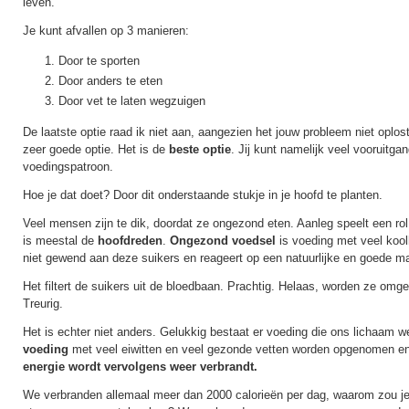
leven.
Je kunt afvallen op 3 manieren:
Door te sporten
Door anders te eten
Door vet te laten wegzuigen
De laatste optie raad ik niet aan, aangezien het jouw probleem niet oplos
zeer goede optie. Het is de
beste optie
. Jij kunt namelijk veel vooruitg
voedingspatroon.
Hoe je dat doet? Door dit onderstaande stukje in je hoofd te planten.
Veel mensen zijn te dik, doordat ze ongezond eten. Aanleg speelt een r
is meestal de
hoofdreden
.
Ongezond voedsel
is voeding met veel kool
niet gewend aan deze suikers en reageert op een natuurlijke en goede ma
Het filtert de suikers uit de bloedbaan. Prachtig. Helaas, worden ze omgeze
Treurig.
Het is echter niet anders. Gelukkig bestaat er voeding die ons lichaam 
voeding
met veel eiwitten en veel gezonde vetten worden opgenomen en
energie wordt vervolgens weer verbrandt.
We verbranden allemaal meer dan 2000 calorieën per dag, waarom zou j