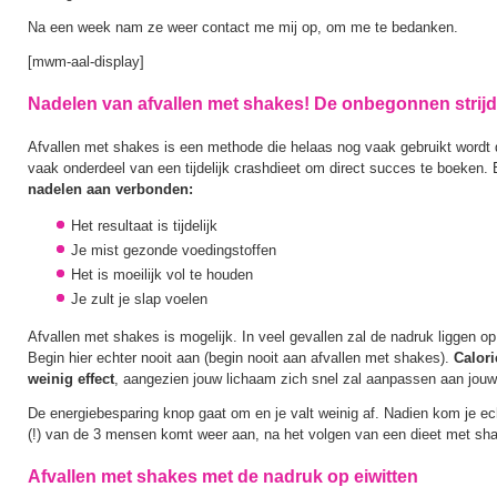
Na een week nam ze weer contact me mij op, om me te bedanken.
[mwm-aal-display]
Nadelen van afvallen met shakes! De onbegonnen strijd
Afvallen met shakes is een methode die helaas nog vaak gebruikt wordt do
vaak onderdeel van een tijdelijk crashdieet om direct succes te boeken. 
nadelen aan verbonden:
Het resultaat is tijdelijk
Je mist gezonde voedingstoffen
Het is moeilijk vol te houden
Je zult je slap voelen
Afvallen met shakes is mogelijk. In veel gevallen zal de nadruk liggen op
Begin hier echter nooit aan (begin nooit aan afvallen met shakes).
Calori
weinig effect
, aangezien jouw lichaam zich snel zal aanpassen aan jouw
De energiebesparing knop gaat om en je valt weinig af. Nadien kom je ech
(!) van de 3 mensen komt weer aan, na het volgen van een dieet met sh
Afvallen met shakes met de nadruk op eiwitten