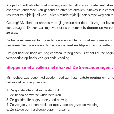
Als je toch wilt afvallen met shakes, kies dan altijd voor
proteïneshakes
essentieel onderdeel van gezond en effectief afvallen. Shakes zijn echte
resultaat zal tijdelijk blijven – alleen minder tijdelijk dan simpelweg een r
Genoeg! Afvallen met shakes moet jij gewoon niet doen. Ik zag het leven
verjaardagen. De zus van mijn vriendin was soms iets
dunner en vervol
ze was.
Ze belde mij een aantal maanden geleden echter op; met een dankwoord.
Geheimen liet haar inzien dat ze ook
gezond en blijvend kon afvallen.
Het gaf haar de hoop om nog eenmaal te beginnen. Ditmaal zou ze begi
verandering op basis van gezonde voeding.
Stoppen met afvallen met shakes! De 5 veranderingen 
Mijn schoonzus begon vol goede moed aan haar
laatste poging
om af te
het e-boek en ging van start.
1. Ze gooide alle shakes de deur uit
2. Ze bepaalde wat ze wilde bereiken
3. Ze gooide alle ongezonde voeding weg
4. Ze zorgde voor een koelkast met verse en gezonde voeding
5. Ze stelde een hardloopprogramma samen