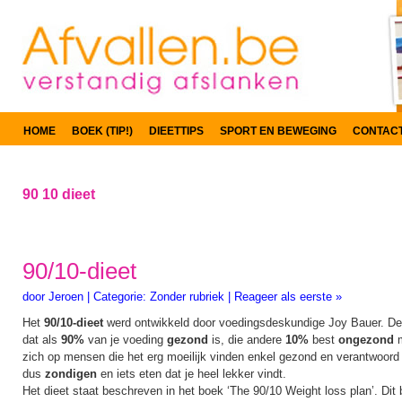
HOME
BOEK (TIP!)
DIEETTIPS
SPORT EN BEWEGING
CONTAC
90 10 dieet
90/10-dieet
door
Jeroen
|
Categorie:
Zonder rubriek
|
Reageer als eerste »
Het
90/10-dieet
werd ontwikkeld door voedingsdeskundige Joy Bauer. De 
dat als
90%
van je voeding
gezond
is, die andere
10%
best
ongezond
zich op mensen die het erg moeilijk vinden enkel gezond en verantwoord 
dus
zondigen
en iets eten dat je heel lekker vindt.
Het dieet staat beschreven in het boek ‘The 90/10 Weight loss plan’. Dit