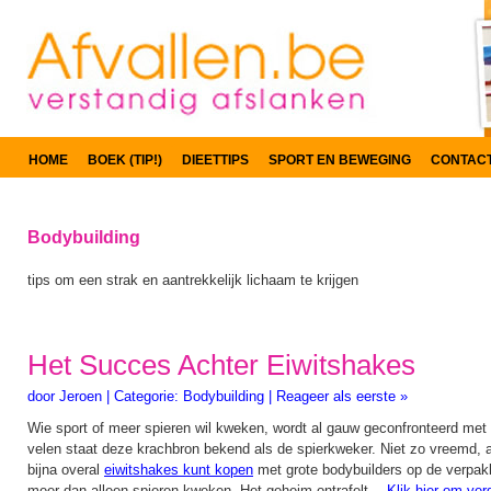
HOME
BOEK (TIP!)
DIEETTIPS
SPORT EN BEWEGING
CONTAC
Bodybuilding
tips om een strak en aantrekkelijk lichaam te krijgen
Het Succes Achter Eiwitshakes
door
Jeroen
|
Categorie:
Bodybuilding
|
Reageer als eerste »
Wie sport of meer spieren wil kweken, wordt al gauw geconfronteerd met 
velen staat deze krachbron bekend als de spierkweker. Niet zo vreemd, al
bijna overal
eiwitshakes kunt kopen
met grote bodybuilders op de verpak
meer dan alleen spieren kweken. Het geheim ontrafelt…
Klik hier om ver