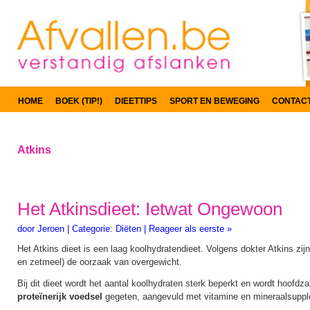
HOME
BOEK (TIP!)
DIEETTIPS
SPORT EN BEWEGING
CONTAC
Atkins
Het Atkinsdieet: Ietwat Ongewoon
door
Jeroen
|
Categorie:
Diëten
|
Reageer als eerste »
Het Atkins dieet is een laag koolhydratendieet. Volgens dokter Atkins zij
en zetmeel) de oorzaak van overgewicht.
Bij dit dieet wordt het aantal koolhydraten sterk beperkt en wordt hoofdza
proteïnerijk voedsel
gegeten, aangevuld met vitamine en mineraalsupp