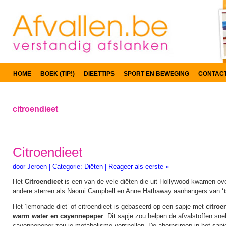
HOME
BOEK (TIP!)
DIEETTIPS
SPORT EN BEWEGING
CONTAC
citroendieet
Citroendieet
door
Jeroen
|
Categorie:
Diëten
|
Reageer als eerste »
Het
Citroendieet
is een van de vele diëten die uit Hollywood kwamen ov
andere sterren als Naomi Campbell en Anne Hathaway aanhangers van
‘
Het ‘lemonade diet’ of citroendieet is gebaseerd op een sapje met
citroe
warm water en cayennepeper
. Dit sapje zou helpen de afvalstoffen snel
cayennepeper zou je metabolisme versnellen. De ahornsiroop in het sapj