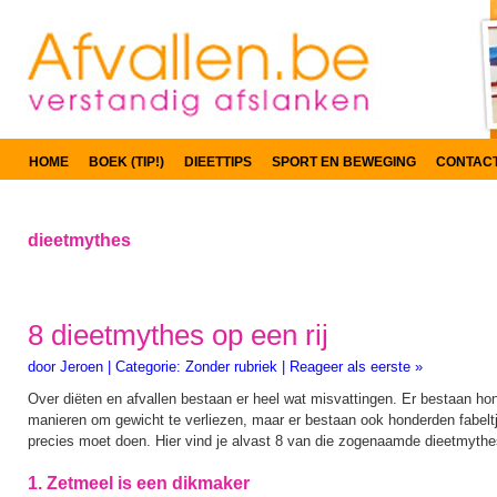
HOME
BOEK (TIP!)
DIEETTIPS
SPORT EN BEWEGING
CONTAC
dieetmythes
8 dieetmythes op een rij
door
Jeroen
|
Categorie:
Zonder rubriek
|
Reageer als eerste »
Over diëten en afvallen bestaan er heel wat misvattingen. Er bestaan ho
manieren om gewicht te verliezen, maar er bestaan ook honderden fabeltj
precies moet doen. Hier vind je alvast 8 van die zogenaamde dieetmythe
1. Zetmeel is een dikmaker