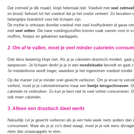
Dat zetmeel je dik maakt, klopt helemaal niet. Voedsel met
veel zetmeel
en brood, behoort tot het voedsel dat je het snelst verteert. Ze bevatten 
belangrijke brandstof voor het lichaam zijn.
De mythe is ontstaan doordat voedsel met veel koolhydraten al gauw ve
met
veel vetten
. Die twee voedingsstoffen komen vaak samen voor in v
muffins, frietjes en gebakken aardappels.
2. Om af te vallen, moet je veel minder calorieën consu
Ook deze bewering klopt niet. Als je je calorieën drastisch mindert, gaat
aanpassen. Je lichaam denkt je je in een
noodsituatie
bevindt en gaat 
Je metabolisme wordt trager, waardoor je het ingenomen voedsel minder
Op die manier zul je minder snel gewicht verliezen. Om je ervan te verze
verliest, moet je je calorieëninname maar een
beetje terugschroeven
. D
calorieën te verbruiken. Zo kun je best niet te veel vetten consumeren. D
ook meer calorieën.
3. Alleen een drastisch dieet werkt
Natuurlijk zul je gewicht verliezen als je een hele week niets anders dan
consumeert. Maar als je je zo’n dieet waagt, moet je je ook eens afvrage
niets dan sinaasappels te eten.