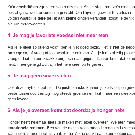
Zo’n
crashdiëten
zijn verre van realistisch. Als je stopt met zo’n dieet, zu
ook al gauw weer bijkomen in gewicht. Om blijvend gewicht te verliezen, 
volgen waarbij je
geleidelijk aan
kleine dingen verandert, zodat je de tijd
nieuwe eetgewoonten.
4. Je mag je favoriete voedsel niet meer eten
Als je je dieet zo streng volgt, ben je niet goed bezig. Het is niet de bedo
ontzeggen
, of vroeg of laat word je er gek van. Als je iets volledig probee
vroeg of laat, in een zwakke bui, toch naar grijpen. Daarbij komt dat je, 
hebt, meer geneigd zult zijn het hele dieet op te geven.
5. Je mag geen snacks eten
Ook deze mythe klopt niet. De juiste snacks kunnen je zelfs helpen gewi
beste tussendoortjes zijn nog steeds groenten en fruit, maar een dieetkoe
geen kwaad.
6. Als je je overeet, komt dat doordat je honger hebt
Honger heeft helemaal niets te maken met jezelf overeten. We eten mees
emotionele redenen
. Een van de meest voorkomende redenen is stress.
wanneer je stress hebt, is vaak vettig. Als je denkt dat je een eetbui gaat