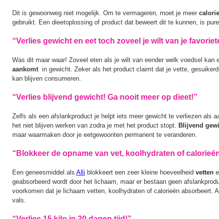
Dit is gewoonweg niet mogelijk. Om te vermageren, moet je meer
calori
gebruikt. Een dieetoplossing of product dat beweert dit te kunnen, is pure 
“Verlies gewicht en eet toch zoveel je wilt van je favorie
Was dit maar waar! Zoveel eten als je wilt van eender welk voedsel kan er
aankomt
in gewicht. Zeker als het product claimt dat je vette, gesuikerd
kan blijven consumeren.
“Verlies blijvend gewicht! Ga nooit meer op dieet!”
Zelfs als een afslankproduct je helpt iets meer gewicht te verliezen als aa
het niet blijven werken van zodra je met het product stopt.
Blijvend gewi
maar waarmaken door je eetgewoonten permanent te veranderen.
“Blokkeer de opname van vet, koolhydraten of calorieë
Een geneesmiddel als
Alli
blokkeert een zeer kleine hoeveelheid
vetten
e
geabsorbeerd wordt door het lichaam, maar er bestaan geen afslankprod
voorkomen dat je lichaam vetten, koolhydraten of calorieën absorbeert. A
vals.
“Verlies 15 kilo in 30 dagen tijd!”