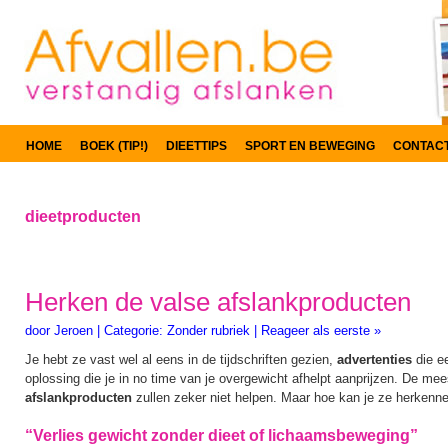
HOME
BOEK (TIP!)
DIEETTIPS
SPORT EN BEWEGING
CONTAC
dieetproducten
Herken de valse afslankproducten
door
Jeroen
|
Categorie:
Zonder rubriek
|
Reageer als eerste »
Je hebt ze vast wel al eens in de tijdschriften gezien,
advertenties
die e
oplossing die je in no time van je overgewicht afhelpt aanprijzen. De me
afslankproducten
zullen zeker niet helpen. Maar hoe kan je ze herkenn
“Verlies gewicht zonder dieet of lichaamsbeweging”