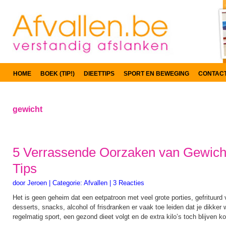
HOME
BOEK (TIP!)
DIEETTIPS
SPORT EN BEWEGING
CONTAC
gewicht
5 Verrassende Oorzaken van Gewic
Tips
door
Jeroen
|
Categorie:
Afvallen
|
3 Reacties
Het is geen geheim dat een eetpatroon met veel grote porties, gefrituurd 
desserts, snacks, alcohol of frisdranken er vaak toe leiden dat je dikker 
regelmatig sport, een gezond dieet volgt en de extra kilo’s toch blijven 