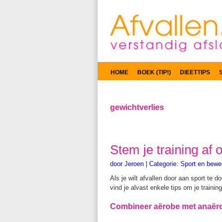
HOME
BOEK (TIP!)
DIEETTIPS
gewichtverlies
Stem je training af 
door
Jeroen
|
Categorie:
Sport en bewe
Als je wilt afvallen door aan sport te d
vind je alvast enkele tips om je traini
Combineer aërobe met anaëro