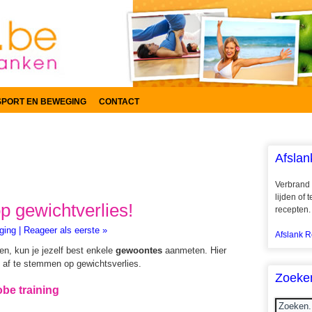
SPORT EN BEWEGING
CONTACT
Afslan
Verbrand 
lijden of
op gewichtverlies!
recepten.
ging
|
Reageer als eerste »
Afslank R
oen, kun je jezelf best enkele
gewoontes
aanmeten. Hier
ng af te stemmen op gewichtsverlies.
Zoeke
be training