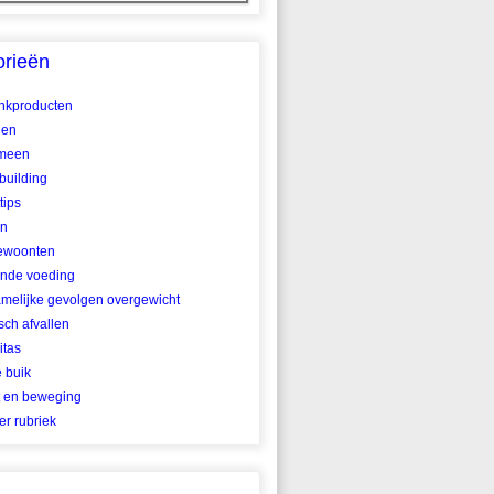
orieën
ankproducten
len
meen
building
tips
en
ewoonten
nde voeding
amelijke gevolgen overgewicht
ch afvallen
itas
e buik
t en beweging
r rubriek