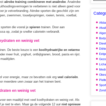
best
aërobe training combineren met anaërobe
. Anaërobe
e uithoudingsvermogen te verbeteren is niet alleen goed voor
oor je vetverbranding. Aërobe sporten die geschikt zijn om
Categ
lopen, zwemmen, touwtjespringen, roeien, tennis, voetbal,
Afsl
 sporten die vooral je
spieren
trainen. Door aan
Afval
ssa op, zodat je sneller calorieën verbrandt.
Alge
Body
lhydraten en weinig vet
Dieet
Diët
trainen. De beste keuze is een
koolhydraatrijke en vetarme
Eetg
der meer fruit, yoghurt, ontbijtgranen, brood, pasta en rijst.
 maaltijden.
Gezo
Lich
Medis
Obes
l voor energie, maar ze bevatten ook erg
veel calorieën
.
Platt
oor meerdere uren zwaar aan het trainen bent.
Spor
draten en weinig vet
Zonde
voor een maaltijd met veel koolhydraten en weinig vet. Als
f je niet te eten. Maar ga de volgende 12 uu
r niet opnieuw