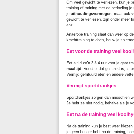
Om veel gewicht te verliezen, kun je 
training of training met de bedoeling j
je
uithoudingsvermogen
, maar ook v
gewicht te verliezen, zijn onder meer 
enz.
Anaërobe training slaat dan weer op de
krachttraining te doen, bouw je spierma
Eet voor de training veel koo
Eet altijd zo’n 3 à 4 uur voor je gaat 
maaltijd
. Voedsel dat geschikt is, is on
Vermijd gefrituurd eten en andere vette
Vermijd sportdrankjes
Sportdrankjes zorgen dan misschien we
Je hebt ze niet nodig, behalve als je v
Eet na de training veel koolhy
Na de training kun je best weer kiezen 
je geen honger hebt na de training, hoe