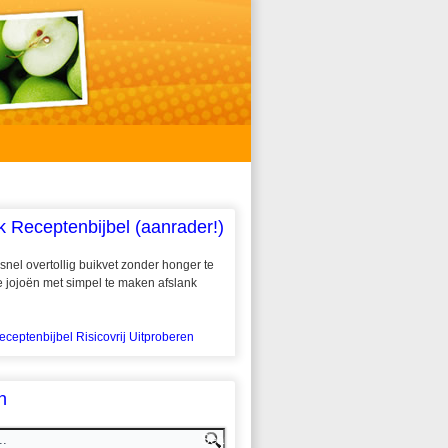
k Receptenbijbel (aanrader!)
snel overtollig buikvet zonder honger te
 te jojoën met simpel te maken afslank
eceptenbijbel Risicovrij Uitproberen
n