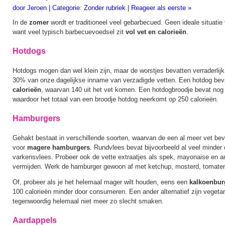
door
Jeroen
|
Categorie:
Zonder rubriek
|
Reageer als eerste »
In de
zomer
wordt er traditioneel veel gebarbecued. Geen ideale situatie v
want veel typisch barbecuevoedsel zit
vol vet en calorieën
.
Hotdogs
Hotdogs mogen dan wel klein zijn, maar de worstjes bevatten verraderlij
30% van onze dagelijkse inname van verzadigde vetten. Een hotdog be
calorieën
, waarvan 140 uit het vet komen. Een hotdogbroodje bevat nog 
waardoor het totaal van een broodje hotdog neerkomt op 250 calorieën.
Hamburgers
Gehakt bestaat in verschillende soorten, waarvan de een al meer vet bev
voor
magere hamburgers
. Rundvlees bevat bijvoorbeeld al veel minder 
varkensvlees. Probeer ook de vette extraatjes als spek, mayonaise en a
vermijden. Werk de hamburger gewoon af met ketchup, mosterd, tomaten
Of, probeer als je het helemaal mager wilt houden, eens een
kalkoenbur
100 calorieën minder door consumeren. Een ander alternatief zijn vegetar
tegenwoordig helemaal niet meer zo slecht smaken.
Aardappels