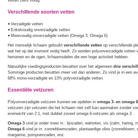
vetten zelfs nodig.
Verschillende soorten vetten
Verzadigde vetten
•
Enkelvoudig onverzadigde vetten
•
Meervoudig onverzadigde vetten (Omega 3, Omega 6)
•
Het menselijk lichaam gebruikt
verschillende vetten
op verschillende pl
wat het op dat moment nodig heeft. Zo worden polyonverzadigde vetten v
hersenen en de ogen, lichaamsdelen die een hoge activiteit hebben.
Natuurlijke voedingsproducten bevatten over het algemeen
drie verschil
Sommige producten bevatten meer vet dan anderen. Zo vind je in een a
68% mono-verzadigde en 13% polyverzadigde vetten.
Essentiële vetzuren
Polyonverzadigde vetzuren kunnen we opdelen in
omega 3- en omega 6
vetzuren zijn vetzuren die het lichaam niet zelf kan aanmaken zonder voe
evenwicht van 2:1, met dubbel zoveel omega 6-vetzuren als omega 3.
Omega 3
vind je onder meer in : lijnzaden, walnoten, vis (zalm, haring, 
Omega 6
vind je in: zonnebloemzaden, plantaardige olies (zonnebloem, 
margarine, pompoenzaden, enz.