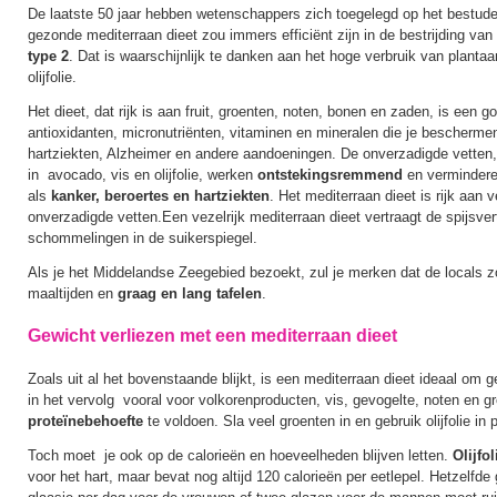
De laatste 50 jaar hebben wetenschappers zich toegelegd op het bestuder
gezonde mediterraan dieet zou immers efficiënt zijn in de bestrijding van
type 2
. Dat is waarschijnlijk te danken aan het hoge verbruik van plantaa
olijfolie.
Het dieet, dat rijk is aan fruit, groenten, noten, bonen en zaden, is een 
antioxidanten, micronutriënten, vitaminen en mineralen die je bescherme
hartziekten, Alzheimer en andere aandoeningen. De onverzadigde vetten,
in avocado, vis en olijfolie, werken
ontstekingsremmend
en vermindere
als
kanker, beroertes en hartziekten
. Het mediterraan dieet is rijk aan 
onverzadigde vetten.Een vezelrijk mediterraan dieet vertraagt de spijsve
schommelingen in de suikerspiegel.
Als je het Middelandse Zeegebied bezoekt, zul je merken dat de locals 
maaltijden en
graag en lang tafelen
.
Gewicht verliezen met een mediterraan dieet
Zoals uit al het bovenstaande blijkt, is een mediterraan dieet ideaal om g
in het vervolg vooral voor volkorenproducten, vis, gevogelte, noten en g
proteïnebehoefte
te voldoen. Sla veel groenten in en gebruik olijfolie in 
Toch moet je ook op de calorieën en hoeveelheden blijven letten.
Olijfo
voor het hart, maar bevat nog altijd 120 calorieën per eetlepel. Hetzelfde