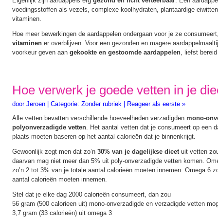
Eigenlijk zijn aardappels erg
gezond en licht verteerbaar
. Een aardappe
voedingsstoffen als vezels, complexe koolhydraten, plantaardige eiwitten
vitaminen.
Hoe meer bewerkingen de aardappelen ondergaan voor je ze consumeert
vitaminen
er overblijven. Voor een gezonden en magere aardappelmaaltij
voorkeur geven aan
gekookte en gestoomde aardappelen
, liefst bereid
Hoe verwerk je goede vetten in je die
door
Jeroen
|
Categorie:
Zonder rubriek
|
Reageer als eerste »
Alle vetten bevatten verschillende hoeveelheden verzadigden
mono-onve
polyonverzadigde vetten
. Het aantal vetten dat je consumeert op een d
plaats moeten baseren op het aantal calorieën dat je binnenkrijgt.
Gewoonlijk zegt men dat zo’n
30% van je dagelijkse dieet
uit vetten z
daarvan mag niet meer dan 5% uit poly-onverzadigde vetten komen. Om
zo’n 2 tot 3% van je totale aantal calorieën moeten innemen. Omega 6 z
aantal calorieën moeten innemen.
Stel dat je elke dag 2000 calorieën consumeert, dan zou
56 gram (500 calorieen uit) mono-onverzadigde en verzadigde vetten mo
3,7 gram (33 calorieën) uit omega 3