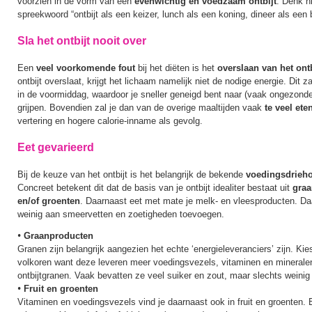
voorzien in de vorm van een
evenwichtig en voedzaam ontbijt
. Denk hi
spreekwoord “ontbijt als een keizer, lunch als een koning, dineer als een 
Sla het ontbijt nooit over
Een
veel voorkomende fout
bij het diëten is het
overslaan van het ontb
ontbijt overslaat, krijgt het lichaam namelijk niet de nodige energie. Dit z
in de voormiddag, waardoor je sneller geneigd bent naar (vaak ongezond
grijpen. Bovendien zal je dan van de overige maaltijden vaak
te veel ete
vertering en hogere calorie-inname als gevolg.
Eet gevarieerd
Bij de keuze van het ontbijt is het belangrijk de bekende
voedingsdrieh
Concreet betekent dit dat de basis van je ontbijt idealiter bestaat uit
graa
en/of groenten
. Daarnaast eet met mate je melk- en vleesproducten. D
weinig aan smeervetten en zoetigheden toevoegen.
•
Graanproducten
Granen zijn belangrijk aangezien het echte ‘energieleveranciers’ zijn. Kie
volkoren want deze leveren meer voedingsvezels, vitaminen en minerale
ontbijtgranen. Vaak bevatten ze veel suiker en zout, maar slechts weini
•
Fruit en groenten
Vitaminen en voedingsvezels vind je daarnaast ook in fruit en groenten.