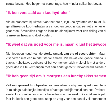
cacao
bevat. Hoe hoger het percentage, hoe minder suiker het bevat.
“Ik ben verslaafd aan koolhydraten”
Als de brandstof bij uitstek voor het brein, zijn koolhydraten een must. 
geraffineerde koolhydraten
als snoep en brood is dat ze niet snel vulle
gaat eten. Bovendien zorgt de insuline die vrijkomt voor een daling van d
je
moe en hongerig
doet voelen.
“Ik weet dat vis goed voor me is, maar ik lust het gewoon
Niet iedereen houdt van de
sterke smaak van vis of zeevruchten
. Maar
vissoorten met een minder sterke smaak. Vis bevat veel goede omega 3-
tilapia, kabeljauw, zeebaars of bot vermengen zich makkelijk met ander
goed idee vis te vermengen met een ander gerecht, bijvoorbeeld salade m
“Ik heb geen tijd om ’s morgens een lunchpakket samen 
Zelf een
gezond lunchpakket
samenstellen is altijd een goed idee. Je v
’s middags calorierijke broodjes of vettige bedrijfsmaaltijden eet. Probe
aantal lunchpakketten voor te bereiden voor die week. Sla voldoende p
fruit in, kook een grote ketel soep en zorg voor een aantal volkorenbrode