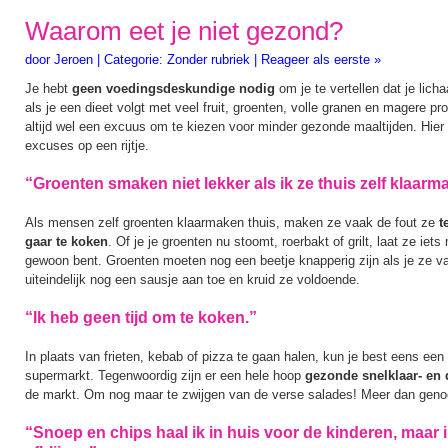
Waarom eet je niet gezond?
door
Jeroen
|
Categorie:
Zonder rubriek
|
Reageer als eerste »
Je hebt
geen voedingsdeskundige nodig
om je te vertellen dat je lich
als je een dieet volgt met veel fruit, groenten, volle granen en magere pr
altijd wel een excuus om te kiezen voor minder gezonde maaltijden. Hier 
excuses op een rijtje.
“Groenten smaken niet lekker als ik ze thuis zelf klaarm
Als mensen zelf groenten klaarmaken thuis, maken ze vaak de fout ze
te
gaar te koken
. Of je je groenten nu stoomt, roerbakt of grilt, laat ze iet
gewoon bent. Groenten moeten nog een beetje knapperig zijn als je ze va
uiteindelijk nog een sausje aan toe en kruid ze voldoende.
“Ik heb geen tijd om te koken.”
In plaats van frieten, kebab of pizza te gaan halen, kun je best eens een
supermarkt. Tegenwoordig zijn er een hele hoop
gezonde snelklaar- en 
de markt. Om nog maar te zwijgen van de verse salades! Meer dan geno
“Snoep en chips haal ik in huis voor de kinderen, maar ik