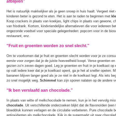
afblijven”
Het is natuurlijk makkelijker als je geen snoep in huis haalt. Vergeet niet
kinderen beter is gezond te eten. Het is aan te raden te beginnen met
kl
Koop crackers in plaats van koekjes, light chips in plaats van gewone, c
van frisdrank. Kortom, kindvriendelijke alternatieven die voor iedereen be
ongezonde voedsel voor speciale gelegenheden: popcorn voor in de biosc
restaurant, enz.
“Fruit en groenten worden zo snel slecht.”
Om te voorkomen dat je fruit en groenten slecht worden voor je ze consu
eerste voor zorgen dat je de juiste hoeveelheid koopt. Verse groenten en f
gezien zo’n zeven dagen goed. Leg je groenten en fruit in je koelkast op
op valt iedere keer dat je je koelkast opent, ga je het al sneller opeten.
bananen blijven langer goed als je ze niet in de koelkast legt. Als iets beg
zo snel mogelijk weg.
Schimmel
kan zijn sporen nalaten op de andere v
“Ik ben verslaafd aan chocolade.”
In plaats van witte of melkchocolade te nemen, kun je in het vervolg mi
chocolade
. Uit verschillende onderzoeken blijkt dat de flavonoïden (een 
bloeddruk kunnen verlagen en de circulatie verbeteren. Pure chocolade b
antioxidanten als melkchocolade. Kijk in de supermarkt uit naar chocola