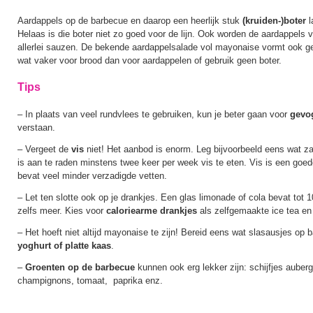
Aardappels op de barbecue en daarop een heerlijk stuk
(kruiden-)boter
l
Helaas is die boter niet zo goed voor de lijn. Ook worden de aardappels
allerlei sauzen. De bekende aardappelsalade vol mayonaise vormt ook ge
wat vaker voor brood dan voor aardappelen of gebruik geen boter.
Tips
– In plaats van veel rundvlees te gebruiken, kun je beter gaan voor
gevo
verstaan.
– Vergeet de
vis
niet! Het aanbod is enorm. Leg bijvoorbeeld eens wat z
is aan te raden minstens twee keer per week vis te eten. Vis is een goe
bevat veel minder verzadigde vetten.
– Let ten slotte ook op je drankjes. Een glas limonade of cola bevat tot
zelfs meer. Kies voor
caloriearme drankjes
als zelfgemaakte ice tea en
– Het hoeft niet altijd mayonaise te zijn! Bereid eens wat slasausjes op 
yoghurt of platte kaas
.
–
Groenten op de barbecue
kunnen ook erg lekker zijn: schijfjes auberg
champignons, tomaat, paprika enz.