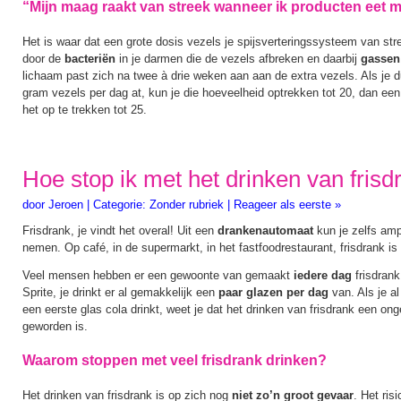
“Mijn maag raakt van streek wanneer ik producten eet me
Het is waar dat een grote dosis vezels je spijsverteringssysteem van st
door de
bacteriën
in je darmen die de vezels afbreken en daarbij
gassen 
lichaam past zich na twee à drie weken aan aan de extra vezels. Als je 
gram vezels per dag at, kun je die hoeveelheid optrekken tot 20, dan e
het op te trekken tot 25.
Hoe stop ik met het drinken van frisd
door
Jeroen
|
Categorie:
Zonder rubriek
|
Reageer als eerste »
Frisdrank, je vindt het overal! Uit een
drankenautomaat
kun je zelfs am
nemen. Op café, in de supermarkt, in het fastfoodrestaurant, frisdrank i
Veel mensen hebben er een gewoonte van gemaakt
iedere dag
frisdrank
Sprite, je drinkt er al gemakkelijk een
paar glazen per dag
van. Als je a
een eerste glas cola drinkt, weet je dat het drinken van frisdrank een o
geworden is.
Waarom stoppen met veel frisdrank drinken?
Het drinken van frisdrank is op zich nog
niet zo’n groot gevaar
. Het ris