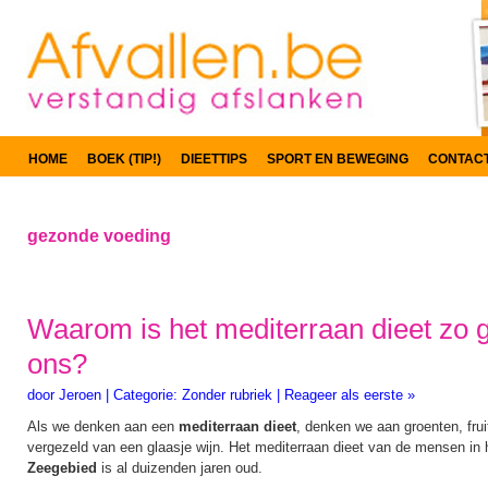
HOME
BOEK (TIP!)
DIEETTIPS
SPORT EN BEWEGING
CONTAC
gezonde voeding
Waarom is het mediterraan dieet zo 
ons?
door
Jeroen
|
Categorie:
Zonder rubriek
|
Reageer als eerste »
Als we denken aan een
mediterraan dieet
, denken we aan groenten, fruit,
vergezeld van een glaasje wijn. Het mediterraan dieet van de mensen in
Zeegebied
is al duizenden jaren oud.