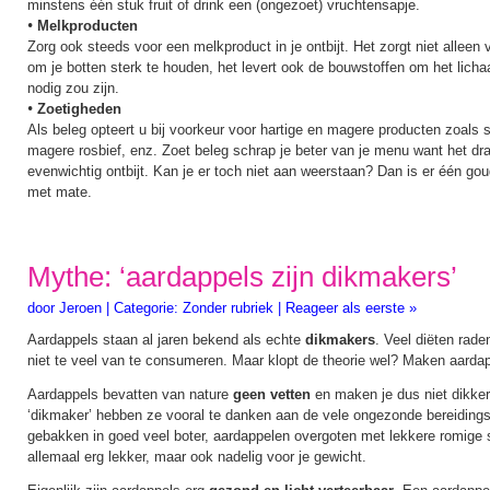
minstens één stuk fruit of drink een (ongezoet) vruchtensapje.
•
Melkproducten
Zorg ook steeds voor een melkproduct in je ontbijt. Het zorgt niet alleen
om je botten sterk te houden, het levert ook de bouwstoffen om het lichaa
nodig zou zijn.
•
Zoetigheden
Als beleg opteert u bij voorkeur voor hartige en magere producten zoals
magere rosbief, enz. Zoet beleg schrap je beter van je menu want het draa
evenwichtig ontbijt. Kan je er toch niet aan weerstaan? Dan is er één go
met mate.
Mythe: ‘aardappels zijn dikmakers’
door
Jeroen
|
Categorie:
Zonder rubriek
|
Reageer als eerste »
Aardappels staan al jaren bekend als echte
dikmakers
. Veel diëten rad
niet te veel van te consumeren. Maar klopt de theorie wel? Maken aardap
Aardappels bevatten van nature
geen vetten
en maken je dus niet dikker.
‘dikmaker’ hebben ze vooral te danken aan de vele ongezonde bereiding
gebakken in goed veel boter, aardappelen overgoten met lekkere romige sa
allemaal erg lekker, maar ook nadelig voor je gewicht.