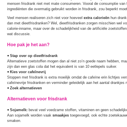
mensen frisdrank niet met mate consumeren. Vooral de consumptie van f
ingrediënten die overmatig gebruikt worden in frisdrank, zou beperkt moe
Veel mensen realiseren zich niet voor hoeveel
extra calorieën
hun drank 
dan met dieetfrisdranken? Wel, dieetfrisdranken zorgen misschien wel v
calorie-inname, maar over de schadelijkheid van de artificiële zoetstoffe
wat discussie.
Hoe pak je het aan?
Stap over op dieetfrisdrank
•
Alternatieve zoetstoffen mogen dan al niet zo’n goede naam hebben, maar
zijn dan een glas cola dat het equivalent is van 10 eetlepels suiker.
Kies voor cafeïnevrij
•
Stoppen met frisdrank is extra moeilijk omdat de cafeïne erin lichtjes ve
cafeïnevrije frisdranken en verminder geleidelijk aan het aantal drankjes 
Zoek alternatieven
•
Alternatieven voor frisdrank
Sojamelk:
bevat veel voedzame stoffen, vitaminen en geen schadelijke 
•
Aan sojamelk worden vaak
smaakjes
toegevoegd, ook echte zoetekauw
smaken.