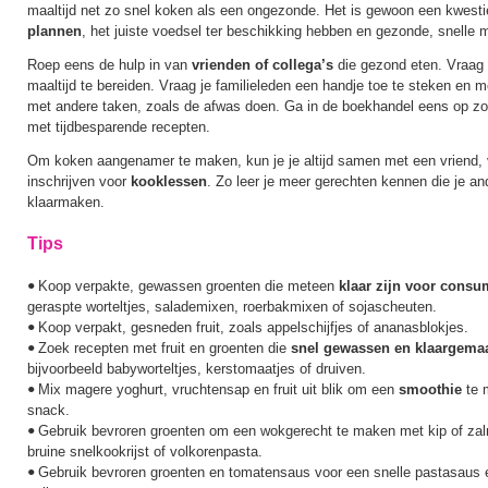
maaltijd net zo snel koken als een ongezonde. Het is gewoon een kwest
plannen
, het juiste voedsel ter beschikking hebben en gezonde, snelle m
Roep eens de hulp in van
vrienden of collega’s
die gezond eten. Vraag h
maaltijd te bereiden. Vraag je familieleden een handje toe te steken en 
met andere taken, zoals de afwas doen. Ga in de boekhandel eens op z
met tijdbesparende recepten.
Om koken aangenamer te maken, kun je je altijd samen met een vriend, vr
inschrijven voor
kooklessen
. Zo leer je meer gerechten kennen die je an
klaarmaken.
Tips
Koop verpakte, gewassen groenten die meteen
klaar zijn voor consu
•
geraspte worteltjes, salademixen, roerbakmixen of sojascheuten.
Koop verpakt, gesneden fruit, zoals appelschijfjes of ananasblokjes.
•
Zoek recepten met fruit en groenten die
snel gewassen en klaargema
•
bijvoorbeeld babyworteltjes, kerstomaatjes of druiven.
Mix magere yoghurt, vruchtensap en fruit uit blik om een
smoothie
te 
•
snack.
Gebruik bevroren groenten om een wokgerecht te maken met kip of zal
•
bruine snelkookrijst of volkorenpasta.
Gebruik bevroren groenten en tomatensaus voor een snelle pastasaus 
•