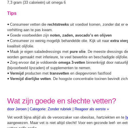
7,3 gram (33 calorieën) uit omega 6
Tips
Consumeer vetten die
rechtstreeks
uit voedsel komen, zonder dat er 
•
verhitting aan te pas kwam.
Goede voorbeelden zijn
noten, zaden, avocado’s en olijven
•
Consumeer zo weinig mogelijk behandelde olie. Kijk uit naar
extra vierg
•
kwaliteit olijfolie.
Maak je eigen saladedressings met
pure olie
. De meeste dressings die
•
worden gemaakt met inferieure, te veel bewerkte en beschadigde olijfolie
Zorg ervoor dat je voldoende
omega 3-vetten
binnenkrijgt door natuurli
•
(bijvoorbeeld lijnzaden) of supplementen te nemen.
Vermijd
producten met
transvetten
en diepgevroren fastfood
•
Vermijd dierlijke vetten
. De hoogste concentratie toxinen bevindt zich 
•
Wat zijn goede en slechte vetten?
door
Jeroen
|
Categorie:
Zonder rubriek
|
Reageer als eerste »
Vet wordt bijna altijd als de veroorzaker van obesitas, hartziekten en te
h
aangewezen. Maar vet is niet altijd slecht! Voor een gezonde leef- en ee