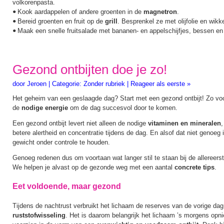
volkorenpasta.
Kook aardappelen of andere groenten in de
magnetron
.
•
Bereid groenten en fruit op de
grill
. Besprenkel ze met olijfolie en wikk
•
Maak een snelle fruitsalade met bananen- en appelschijfjes, bessen en
•
Gezond ontbijten doe je zo!
door
Jeroen
|
Categorie:
Zonder rubriek
|
Reageer als eerste »
Het geheim van een geslaagde dag? Start met een gezond ontbijt! Zo voo
de
nodige energie
om de dag succesvol door te komen.
Een gezond ontbijt levert niet alleen de nodige
vitaminen en mineralen
,
betere alertheid en concentratie tijdens de dag. En alsof dat niet genoeg i
gewicht onder controle te houden.
Genoeg redenen dus om voortaan wat langer stil te staan bij de allereers
We helpen je alvast op de gezonde weg met een aantal
concrete tips
.
Eet voldoende, maar gezond
Tijdens de nachtrust verbruikt het lichaam de reserves van de vorige dag
ruststofwisseling
. Het is daarom belangrijk het lichaam ’s morgens opn