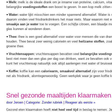
Melk:
melk is de ideale drank om je inname van proteïne, calcium, vit
•
belangrijke
voedingsstoffen
een boost te geven. In een kop melk zitten 
Water:
water lijkt misschien een minder spannend alternatief. Water is
•
daarom vinden veel frisdrankdrinkers het maar niets. Maar waarom niet 
smaakje aan je water
toe te voegen. Een schijfje citroen, een blaadje mu
glas kunnen al wonderen doen.
Thee:
thee is een goed alternatief voor water voor mensen die van dr
•
houden. Thee bevat zeer weinig calorieën en veel
heilzame stoffen
, zoa
groene thee.
Vruchtensappen:
vruchtensappen bevatten veel
belangrijke voeding
•
best niet meer dan een glas per dag van drinken, want ze bevatten ook ve
kunt het vruchtensap natuurlijk ook altijd aanlengen met water of bruiswat
Koffie:
koffie kan een
caloriearm, smaakvol alternatief
zijn voor fris
•
net als frisdrank, alomtegenwoordig. Geen werkplek waar je geen koffie k
Snel gezonde maaltijden klaarmaken
door
Jeroen
|
Categorie:
Zonder rubriek
|
Reageer als eerste »
Gezond eten klaarmaken hoeft
niet heel veel tijd
in beslag te nemen. J