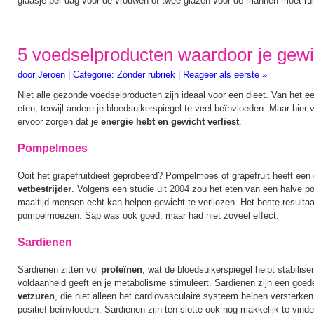
glaasje per dag voor de vrouwen of twee glazen voor de mannen moet ru
5 voedselproducten waardoor je gewic
door
Jeroen
|
Categorie:
Zonder rubriek
|
Reageer als eerste »
Niet alle gezonde voedselproducten zijn ideaal voor een dieet. Van het ee
eten, terwijl andere je bloedsuikerspiegel te veel beïnvloeden. Maar hier v
ervoor zorgen dat je
energie hebt en gewicht verliest
.
Pompelmoes
Ooit het grapefruitdieet geprobeerd? Pompelmoes of grapefruit heeft een 
vetbestrijder
. Volgens een studie uit 2004 zou het eten van een halve 
maaltijd mensen echt kan helpen gewicht te verliezen. Het beste resulta
pompelmoezen. Sap was ook goed, maar had niet zoveel effect.
Sardienen
Sardienen zitten vol
proteïnen
, wat de bloedsuikerspiegel helpt stabilise
voldaanheid geeft en je metabolisme stimuleert. Sardienen zijn een goed
vetzuren
, die niet alleen het cardiovasculaire systeem helpen versterk
positief beïnvloeden. Sardienen zijn ten slotte ook nog makkelijk te vin