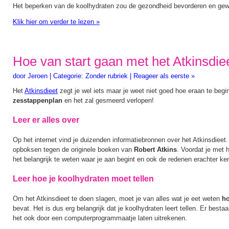
Het beperken van de koolhydraten zou de gezondheid bevorderen en gewi
Klik hier om verder te lezen
»
Hoe van start gaan met het Atkinsdie
door
Jeroen
|
Categorie:
Zonder rubriek
|
Reageer als eerste »
Het
Atkinsdieet
zegt je wel iets maar je weet niet goed hoe eraan te beg
zesstappenplan
en het zal gesmeerd verlopen!
Leer er alles over
Op het internet vind je duizenden informatiebronnen over het Atkinsdieet
opboksen tegen de originele boeken van
Robert Atkins
. Voordat je met h
het belangrijk te weten waar je aan begint en ook de redenen erachter ken
Leer hoe je koolhydraten moet tellen
Om het Atkinsdieet te doen slagen, moet je van alles wat je eet weten
ho
bevat. Het is dus erg belangrijk dat je koolhydraten leert tellen. Er best
het ook door een computerprogrammaatje laten uitrekenen.