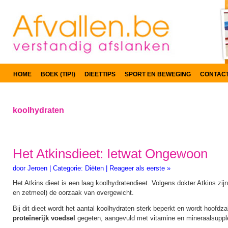
HOME
BOEK (TIP!)
DIEETTIPS
SPORT EN BEWEGING
CONTAC
koolhydraten
Het Atkinsdieet: Ietwat Ongewoon
door
Jeroen
|
Categorie:
Diëten
|
Reageer als eerste »
Het Atkins dieet is een laag koolhydratendieet. Volgens dokter Atkins zij
en zetmeel) de oorzaak van overgewicht.
Bij dit dieet wordt het aantal koolhydraten sterk beperkt en wordt hoofdza
proteïnerijk voedsel
gegeten, aangevuld met vitamine en mineraalsupp