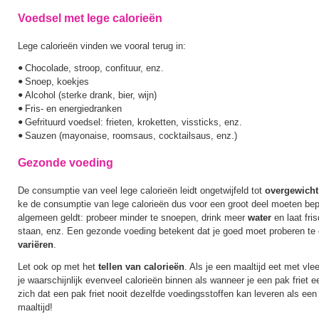
Voedsel met lege calorieën
Lege calorieën vinden we vooral terug in:
Chocolade, stroop, confituur, enz.
•
Snoep, koekjes
•
Alcohol (sterke drank, bier, wijn)
•
Fris- en energiedranken
•
Gefrituurd voedsel: frieten, kroketten, vissticks, enz.
•
Sauzen (mayonaise, roomsaus, cocktailsaus, enz.)
•
Gezonde voeding
De consumptie van veel lege calorieën leidt ongetwijfeld tot
overgewicht
ke de consumptie van lege calorieën dus voor een groot deel moeten be
algemeen geldt: probeer minder te snoepen, drink meer
water
en laat fr
staan, enz. Een gezonde voeding betekent dat je goed moet proberen te
variëren
.
Let ook op met het
tellen van calorieën
. Als je een maaltijd eet met vle
je waarschijnlijk evenveel calorieën binnen als wanneer je een pak friet e
zich dat een pak friet nooit dezelfde voedingsstoffen kan leveren als ee
maaltijd!