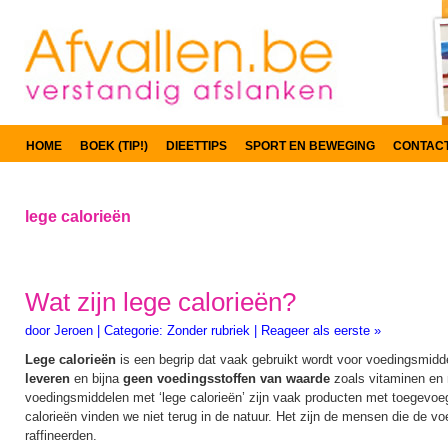
HOME
BOEK (TIP!)
DIEETTIPS
SPORT EN BEWEGING
CONTAC
lege calorieën
Wat zijn lege calorieën?
door
Jeroen
|
Categorie:
Zonder rubriek
|
Reageer als eerste »
Lege calorieën
is een begrip dat vaak gebruikt wordt voor voedingsmidd
leveren
en bijna
geen voedingsstoffen van waarde
zoals vitaminen en 
voedingsmiddelen met ‘lege calorieën’ zijn vaak producten met toegevoe
calorieën vinden we niet terug in de natuur. Het zijn de mensen die de v
raffineerden.