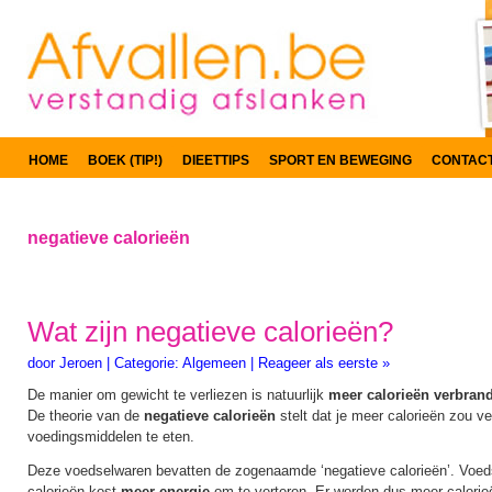
HOME
BOEK (TIP!)
DIEETTIPS
SPORT EN BEWEGING
CONTAC
negatieve calorieën
Wat zijn negatieve calorieën?
door
Jeroen
|
Categorie:
Algemeen
|
Reageer als eerste »
De manier om gewicht te verliezen is natuurlijk
meer calorieën verbran
De theorie van de
negatieve calorieën
stelt dat je meer calorieën zou v
voedingsmiddelen te eten.
Deze voedselwaren bevatten de zogenaamde ‘negatieve calorieën’. Voed
calorieën kost
meer energie
om te verteren. Er worden dus meer calorie