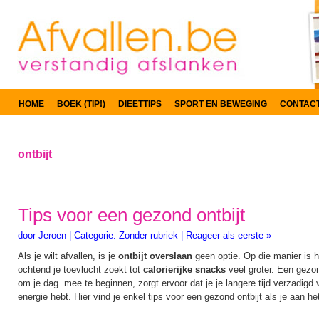
HOME
BOEK (TIP!)
DIEETTIPS
SPORT EN BEWEGING
CONTAC
ontbijt
Tips voor een gezond ontbijt
door
Jeroen
|
Categorie:
Zonder rubriek
|
Reageer als eerste »
Als je wilt afvallen, is je
ontbijt overslaan
geen optie. Op die manier is he
ochtend je toevlucht zoekt tot
calorierijke snacks
veel groter. Een gezo
om je dag mee te beginnen, zorgt ervoor dat je je langere tijd verzadigd 
energie hebt. Hier vind je enkel tips voor een gezond ontbijt als je aan het