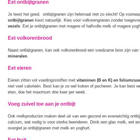
Eet ontbijtgranen
Je leest het goed, ontbijtgranen zijn helemaal niet zo slecht! Op voorwa
ontbijtgranen
kiest natuurlijk. Kies voor volkorengranen zonder toegevo
vezels
. Eet je ontbijtgranen met magere of halfvolle melk of magere yogh
Eet volkorenbrood
Naast ontbijtgranen, kan ook volkorenbrood een voedzame bron zijn van
mineralen
.
Eet eieren
Eieren zitten vol voedingsstoffen met
vitaminen (B en K) en foliumzuu
niet veel calorieën. Best kan je ze wel koken of pocheren. Je kan best we
eten, doe het maximum drie keer per week.
Voeg zuivel toe aan je ontbijt
Ook melkproducten maken deel uit van een gezond en evenwichtig ontbij
calcium, wat nodig is voor sterke beenderen. Drink een glas melk, eet ee
overgiet je ontbijtgranen met melk en yoghurt.
Eet fruit