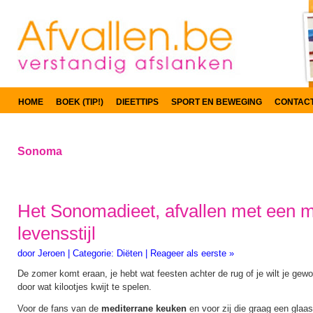
HOME
BOEK (TIP!)
DIEETTIPS
SPORT EN BEWEGING
CONTAC
Sonoma
Het Sonomadieet, afvallen met een m
levensstijl
door
Jeroen
|
Categorie:
Diëten
|
Reageer als eerste »
De zomer komt eraan, je hebt wat feesten achter de rug of je wilt je gewo
door wat kilootjes kwijt te spelen.
Voor de fans van de
mediterrane keuken
en voor zij die graag een glaa