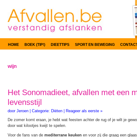
HOME
BOEK (TIP!)
DIEETTIPS
SPORT EN BEWEGING
CONTAC
wijn
Het Sonomadieet, afvallen met een m
levensstijl
door
Jeroen
|
Categorie:
Diëten
|
Reageer als eerste »
De zomer komt eraan, je hebt wat feesten achter de rug of je wilt je gewo
door wat kilootjes kwijt te spelen.
Voor de fans van de
mediterrane keuken
en voor zij die graag een glaa