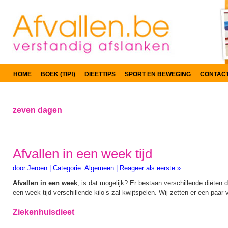
HOME
BOEK (TIP!)
DIEETTIPS
SPORT EN BEWEGING
CONTAC
zeven dagen
Afvallen in een week tijd
door
Jeroen
|
Categorie:
Algemeen
|
Reageer als eerste »
Afvallen in een week
, is dat mogelijk? Er bestaan verschillende diëten d
een week tijd verschillende kilo’s zal kwijtspelen. Wij zetten er een paar vo
Ziekenhuisdieet