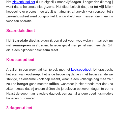
Het
ziekenhuisdieet
duurt eigenlijk maar
vijf dagen
. Langer dan dit mag 
want dat is helemaal niet gezond. Het dieet belooft dat je er
tot vijf kilo
hoeveel je er precies mee afvalt is natuurlijk afhankelijk van persoon tot
ziekenhuisdieet werd oorspronkelijk ontwikkeld voor mensen die in een 
voor een operatie.
Scarsdaledieet
Het
Scarsdale dieet
is eigenlijk een dieet voor twee weken, maar ook met
wat
vermageren in 7 dagen
. In ieder geval mag je het niet meer dan 1
dit is een bijzonder caloriearm dieet.
Koolsoepdieet
Afvallen in een week tijd kan je ook met het
koolsoepdieet
. Dit drastisch
het eten van
koolsoep
. Het is de bedoeling dat je in het begin van de w
stevige, caloriearme koolsoep maakt, waar je een volledige dag mee za
zou de
honger
goed moeten
stillen
, waardoor je niet steeds met dat kna
zitten, zoals dat bij andere diëten die je beloven op zeven dagen te verm
Naast de soep mag je iedere dag ook een aantal andere voedingsmiddelen
bananen of tomaten.
3 dagen-dieet