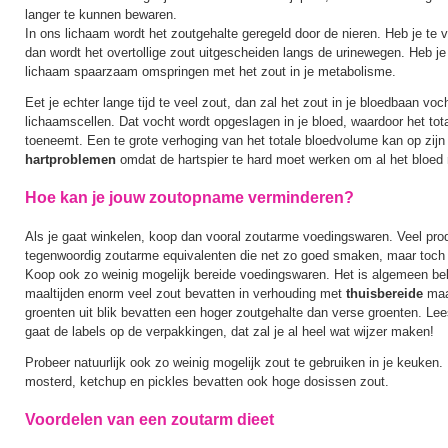
langer te kunnen bewaren.
In ons lichaam wordt het zoutgehalte geregeld door de nieren. Heb je te v
dan wordt het overtollige zout uitgescheiden langs de urinewegen. Heb je 
lichaam spaarzaam omspringen met het zout in je metabolisme.
Eet je echter lange tijd te veel zout, dan zal het zout in je bloedbaan vo
lichaamscellen. Dat vocht wordt opgeslagen in je bloed, waardoor het to
toeneemt. Een te grote verhoging van het totale bloedvolume kan op zijn 
hartproblemen
omdat de hartspier te hard moet werken om al het bloed
Hoe kan je jouw zoutopname verminderen?
Als je gaat winkelen, koop dan vooral zoutarme voedingswaren. Veel pr
tegenwoordig zoutarme equivalenten die net zo goed smaken, maar toch 
Koop ook zo weinig mogelijk bereide voedingswaren. Het is algemeen be
maaltijden enorm veel zout bevatten in verhouding met
thuisbereide
maa
groenten uit blik bevatten een hoger zoutgehalte dan verse groenten. Lee
gaat de labels op de verpakkingen, dat zal je al heel wat wijzer maken!
Probeer natuurlijk ook zo weinig mogelijk zout te gebruiken in je keuken.
mosterd, ketchup en pickles bevatten ook hoge dosissen zout.
Voordelen van een zoutarm dieet