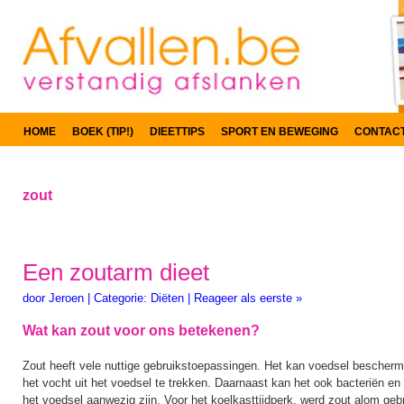
HOME
BOEK (TIP!)
DIEETTIPS
SPORT EN BEWEGING
CONTAC
zout
Een zoutarm dieet
door
Jeroen
|
Categorie:
Diëten
|
Reageer als eerste »
Wat kan zout voor ons betekenen?
Zout heeft vele nuttige gebruikstoepassingen. Het kan voedsel bescher
het vocht uit het voedsel te trekken. Daarnaast kan het ook bacteriën e
het voedsel aanwezig zijn. Voor het koelkasttijdperk, werd zout alom ge