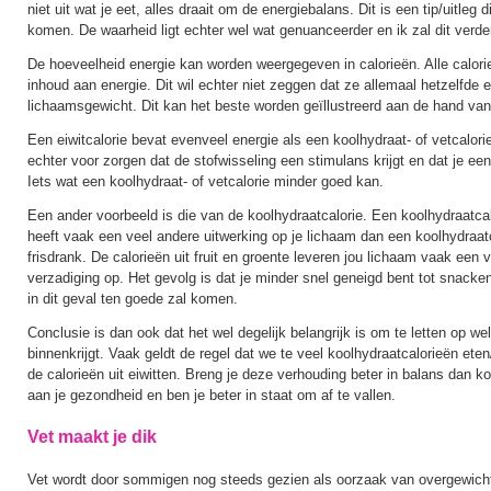
niet uit wat je eet, alles draait om de energiebalans. Dit is een tip/uitleg d
komen. De waarheid ligt echter wel wat genuanceerder en ik zal dit verder
De hoeveelheid energie kan worden weergegeven in calorieën. Alle calor
inhoud aan energie. Dit wil echter niet zeggen dat ze allemaal hetzelfde 
lichaamsgewicht. Dit kan het beste worden geïllustreerd aan de hand van
Een eiwitcalorie bevat evenveel energie als een koolhydraat- of vetcalorie
echter voor zorgen dat de stofwisseling een stimulans krijgt en dat je een
Iets wat een koolhydraat- of vetcalorie minder goed kan.
Een ander voorbeeld is die van de koolhydraatcalorie. Een koolhydraatcalo
heeft vaak een veel andere uitwerking op je lichaam dan een koolhydraatca
frisdrank. De calorieën uit fruit en groente leveren jou lichaam vaak een 
verzadiging op. Het gevolg is dat je minder snel geneigd bent tot snacke
in dit geval ten goede zal komen.
Conclusie is dan ook dat het wel degelijk belangrijk is om te letten op welk
binnenkrijgt. Vaak geldt de regel dat we te veel koolhydraatcalorieën ete
de calorieën uit eiwitten. Breng je deze verhouding beter in balans dan k
aan je gezondheid en ben je beter in staat om af te vallen.
Vet maakt je dik
Vet wordt door sommigen nog steeds gezien als oorzaak van overgewicht.