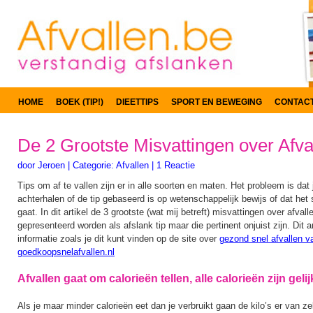
HOME
BOEK (TIP!)
DIEETTIPS
SPORT EN BEWEGING
CONTAC
De 2 Grootste Misvattingen over Afva
door
Jeroen
|
Categorie:
Afvallen
|
1 Reactie
Tips om af te vallen zijn er in alle soorten en maten. Het probleem is dat 
achterhalen of de tip gebaseerd is op wetenschappelijk bewijs of dat h
gaat. In dit artikel de 3 grootste (wat mij betreft) misvattingen over afval
gepresenteerd worden als afslank tip maar die pertinent onjuist zijn. Dit a
informatie zoals je dit kunt vinden op de site over
gezond snel afvallen v
goedkoopsnelafvallen.nl
Afvallen gaat om calorieën tellen, alle calorieën zijn gelij
Als je maar minder calorieën eet dan je verbruikt gaan de kilo’s er van zel