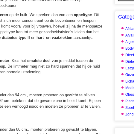
goedkeuren.
reren
op de buik. We spreken dan van een
appeltype
. Dit
Categ
vet zich meer concentreert op de bovenbenen en heupen,
pe komt vooral voor bij vrouwen, hoewel zij na de menopauze
Afsl
ppeltype kan tot meer gezondheidsrisico’s leiden dan het
Afval
op
diabetes type II
en
hart- en vaatziekten
aanzienlijk.
Alge
Body
Dieet
tmeter
. Kies het
smalste deel
van je middel tussen de
Diët
up. De lintmeter mag niet zo hard spannen dat hij de huid
Eetg
een normale uitademing.
Gezo
Lich
Medis
Obes
er dan 94 cm., moeten proberen op gewicht te blijven.
2 cm. betekent dat de gevarenzone in beeld komt. Bij een
Platt
e een verhoogd risico en moeten ze proberen af te vallen.
Spor
Zonde
der dan 80 cm., moeten proberen op gewicht te blijven.