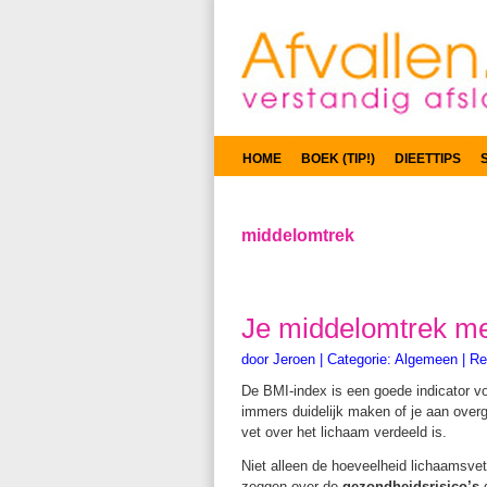
HOME
BOEK (TIP!)
DIEETTIPS
middelomtrek
Je middelomtrek m
door
Jeroen
|
Categorie:
Algemeen
|
Re
De BMI-index is een goede indicator v
immers duidelijk maken of je aan overge
vet over het lichaam verdeeld is.
Niet alleen de hoeveelheid lichaamsve
zeggen over de
gezondheidsrisico’s
d