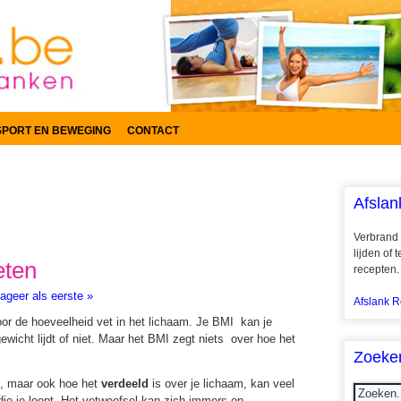
SPORT EN BEWEGING
CONTACT
Afslan
Verbrand 
lijden of
eten
recepten.
ageer als eerste »
Afslank R
oor de hoeveelheid vet in het lichaam. Je BMI kan je
wicht lijdt of niet. Maar het BMI zegt niets over hoe het
Zoeke
t, maar ook hoe het
verdeeld
is over je lichaam, kan veel
ie je loopt. Het vetweefsel kan zich immers op