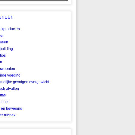
orieën
ankproducten
len
meen
building
tips
en
ewoonten
nde voeding
amelijke gevolgen overgewicht
ch afvallen
itas
e buik
t en beweging
r rubriek