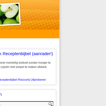
k Receptenbijbel (aanrader!)
snel overtollig buikvet zonder honger te
 te jojoën met simpel te maken afslank
eceptenbijbel Risicovrij Uitproberen
n