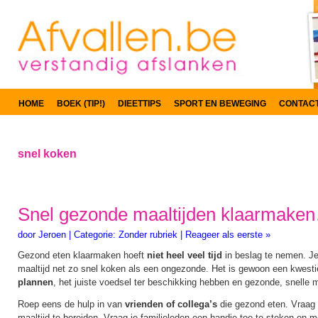
HOME
BOEK (TIP!)
DIEETTIPS
SPORT EN BEWEGING
CONTAC
snel koken
Snel gezonde maaltijden klaarmaken
door
Jeroen
|
Categorie:
Zonder rubriek
|
Reageer als eerste »
Gezond eten klaarmaken hoeft
niet heel veel tijd
in beslag te nemen. J
maaltijd net zo snel koken als een ongezonde. Het is gewoon een kwest
plannen
, het juiste voedsel ter beschikking hebben en gezonde, snelle m
Roep eens de hulp in van
vrienden of collega’s
die gezond eten. Vraag h
maaltijd te bereiden. Vraag je familieleden een handje toe te steken en 