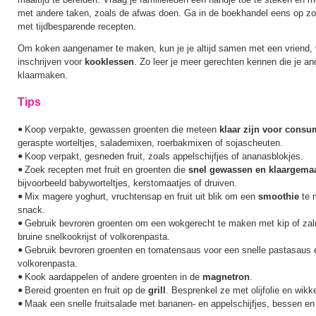
met andere taken, zoals de afwas doen. Ga in de boekhandel eens op z
met tijdbesparende recepten.
Om koken aangenamer te maken, kun je je altijd samen met een vriend, vr
inschrijven voor
kooklessen
. Zo leer je meer gerechten kennen die je an
klaarmaken.
Tips
Koop verpakte, gewassen groenten die meteen
klaar zijn voor consu
•
geraspte worteltjes, salademixen, roerbakmixen of sojascheuten.
Koop verpakt, gesneden fruit, zoals appelschijfjes of ananasblokjes.
•
Zoek recepten met fruit en groenten die
snel gewassen en klaargema
•
bijvoorbeeld babyworteltjes, kerstomaatjes of druiven.
Mix magere yoghurt, vruchtensap en fruit uit blik om een
smoothie
te 
•
snack.
Gebruik bevroren groenten om een wokgerecht te maken met kip of zal
•
bruine snelkookrijst of volkorenpasta.
Gebruik bevroren groenten en tomatensaus voor een snelle pastasaus 
•
volkorenpasta.
Kook aardappelen of andere groenten in de
magnetron
.
•
Bereid groenten en fruit op de
grill
. Besprenkel ze met olijfolie en wikk
•
Maak een snelle fruitsalade met bananen- en appelschijfjes, bessen en
•