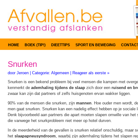
HOME
BOEK (TIP!)
DIEETTIPS
SPORT EN BEWEGING
CONTAC
Snurken
door
Jeroen
|
Categorie:
Algemeen
|
Reageer als eerste »
Snurken is een bekend probleem bij veel mensen die kampen met overge
kenmerkt de
ademhaling tijdens de slaap
zich door een
ruisend en b
zwaar kan zijn dat partners of zelfs huisgenoten ervan wakker liggen.
90% van de mensen die snurken, zijn
mannen
. Hoe ouder men wordt, des
men gaat snurken. Snurken kan een nadelig effect hebben op je sociale l
Denk bijvoorbeeld aan partners die apart moeten slapen omwille van he
die vanwege het snurkprobleem niet meer op hotel durven.
In de meerderheid van de gevallen is snurken relatief onschuldig, maar s
het
slaapapneusyndroom
, waarbij zijn ademhaling tijdens het slapen reg