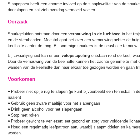
Slaapapneu heeft een enorme invloed op de slaapkwaliteit van de snurker
doorslapen en zal zich overdag vermoeid voelen.
Oorzaak
Snurkgeluiden ontstaan door een
vernauwing in de luchtweg
in het tra
en de stembanden. Meestal gaat het over een vernauwing achter de huig o
keelholte achter de tong. Bij sommige snurkers is de neusholte te nauw.
Bij zwaarlijvigheid kan er een
vetopstapeling
ontstaan rond de keel, waa
Door de vernauwing van de keelholte kunnen het zachte gehemelte met d
wanden van de keelholte dan naar elkaar toe gezogen worden en gaan tril
Voorkomen
Probeer niet op je rug te slapen (je kunt bijvoorbeeld een tennisbal in 
•
naaien)
Gebruik geen zware maaltijd voor het slapengaan
•
Drink geen alcohol voor het slapengaan
•
Stop met roken
•
Probeer gewicht te verliezen: eet gezond en zorg voor voldoende lich
•
Houd een regelmatig leefpatroon aan, waarbij slaapmiddelen en kalmer
•
worden.