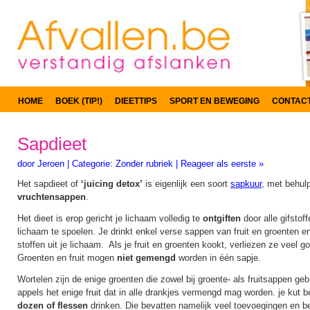
HOME
BOEK (TIP!)
DIEETTIPS
SPORT EN BEWEGING
CONTAC
Sapdieet
door
Jeroen
|
Categorie:
Zonder rubriek
|
Reageer als eerste »
Het sapdieet of
‘juicing detox’
is eigenlijk een soort
sapkuur
, met behul
vruchtensappen
.
Het dieet is erop gericht je lichaam volledig te
ontgiften
door alle gifstof
lichaam te spoelen. Je drinkt enkel verse sappen van fruit en groenten e
stoffen uit je lichaam. Als je fruit en groenten kookt, verliezen ze veel 
Groenten en fruit mogen
niet gemengd
worden in één sapje.
Wortelen zijn de enige groenten die zowel bij groente- als fruitsappen g
appels het enige fruit dat in alle drankjes vermengd mag worden. je kut b
dozen of flessen
drinken. Die bevatten namelijk veel toevoegingen en 