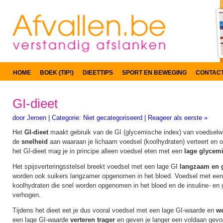
HOME
BOEK (TIP!)
DIEETTIPS
SPORT EN BEWEGING
CONTAC
GI-dieet
door
Jeroen
|
Categorie:
Niet gecategoriseerd
|
Reageer als eerste »
Het
GI-dieet
maakt gebruik van de GI (glycemische index) van voedselw
de
snelheid
aan waaraan je lichaam voedsel (koolhydraten) verteert en 
het GI-dieet mag je in principe alleen voedsel eten met een
lage glycemi
Het spijsverteringsstelsel breekt voedsel met een lage GI
langzaam en g
worden ook suikers langzamer opgenomen in het bloed. Voedsel met ee
koolhydraten die snel worden opgenomen in het bloed en de insuline- en
verhogen.
Tijdens het dieet eet je dus vooral voedsel met een lage GI-waarde en
we
een lage GI-waarde
verteren trager
en geven je langer een voldaan gevo