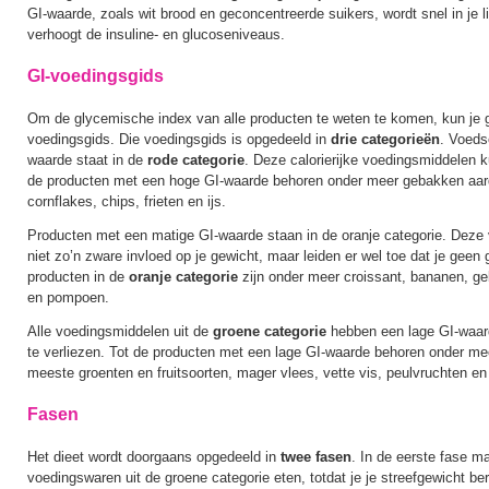
GI-waarde, zoals wit brood en geconcentreerde suikers, wordt snel in j
verhoogt de insuline- en glucoseniveaus.
GI-voedingsgids
Om de glycemische index van alle producten te weten te komen, kun je 
voedingsgids. Die voedingsgids is opgedeeld in
drie categorieën
. Voeds
waarde staat in de
rode categorie
. Deze calorierijke voedingsmiddelen k
de producten met een hoge GI-waarde behoren onder meer gebakken aard
cornflakes, chips, frieten en ijs.
Producten met een matige GI-waarde staan in de oranje categorie. Dez
niet zo’n zware invloed op je gewicht, maar leiden er wel toe dat je geen 
producten in de
oranje categorie
zijn onder meer croissant, bananen, g
en pompoen.
Alle voedingsmiddelen uit de
groene categorie
hebben een lage GI-waard
te verliezen. Tot de producten met een lage GI-waarde behoren onder me
meeste groenten en fruitsoorten, mager vlees, vette vis, peulvruchten en
Fasen
Het dieet wordt doorgaans opgedeeld in
twee fasen
. In de eerste fase m
voedingswaren uit de groene categorie eten, totdat je je streefgewicht ber