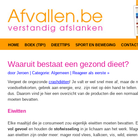
HOME
BOEK (TIP!)
DIEETTIPS
SPORT EN BEWEGING
CONTAC
Waaruit bestaat een gezond dieet?
door
Jeroen
|
Categorie:
Algemeen
|
Reageer als eerste »
Vergeet de ongezonde
crashdiëten
! Je valt er wel snel mee af, maar de 
voedseltekorten, gebrek aan energie, enz. zijn niet op één hand te telle
dus. Daarom vind je hier een overzicht van de producten die een normaa
moeten bevatten.
Eiwitten
Elke maaltijd die je consumeert zou eigenlijk eiwitten moeten bevatten. 
vol gevoel
en houden de
stofwisseling
in je lichaam aan het werk. Mage
aan eiwitten zijn onder meer: mager rood vlees, kalkoen, vis, wild, eiere