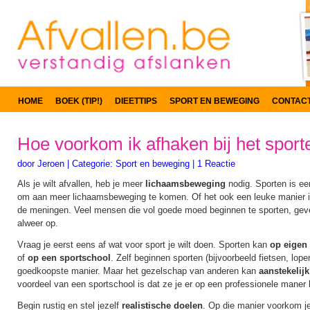
HOME
BOEK (TIP!)
DIEETTIPS
SPORT EN BEWEGING
CONTAC
Hoe voorkom ik afhaken bij het sport
door
Jeroen
|
Categorie:
Sport en beweging
|
1 Reactie
Als je wilt afvallen, heb je meer
lichaamsbeweging
nodig. Sporten is e
om aan meer lichaamsbeweging te komen. Of het ook een leuke manier is
de meningen. Veel mensen die vol goede moed beginnen te sporten, geven
alweer op.
Vraag je eerst eens af wat voor sport je wilt doen. Sporten kan
op eigen
of
op een sportschool
. Zelf beginnen sporten (bijvoorbeeld fietsen, lope
goedkoopste manier. Maar het gezelschap van anderen kan
aanstekelij
voordeel van een sportschool is dat ze je er op een professionele maner
Begin rustig en stel jezelf
realistische doelen
. Op die manier voorkom je 