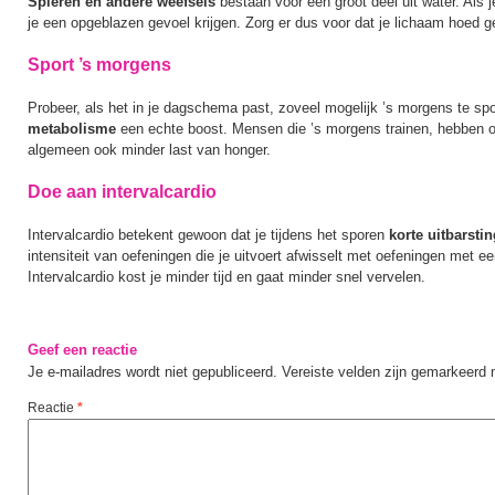
Spieren en andere weefsels
bestaan voor een groot deel uit water. Als je
je een opgeblazen gevoel krijgen. Zorg er dus voor dat je lichaam hoed g
Sport ’s morgens
Probeer, als het in je dagschema past, zoveel mogelijk ’s morgens te spor
metabolisme
een echte boost. Mensen die ’s morgens trainen, hebben 
algemeen ook minder last van honger.
Doe aan intervalcardio
Intervalcardio betekent gewoon dat je tijdens het sporen
korte uitbarsti
intensiteit van oefeningen die je uitvoert afwisselt met oefeningen met e
Intervalcardio kost je minder tijd en gaat minder snel vervelen.
Geef een reactie
Je e-mailadres wordt niet gepubliceerd.
Vereiste velden zijn gemarkeerd
Reactie
*