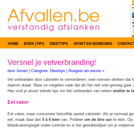
HOME
BOEK (TIP!)
DIEETTIPS
SPORT EN BEWEGING
CONTAC
Versnel je vetverbranding!
door
Jeroen
|
Categorie:
Dieettips
|
Reageer als eerste »
Vet verbranden door calorieën te verminderen, veel mensen denken dat h
daarom draait. Maar ze vergeten vaak dat als het niet snel genoeg gaat, 
Hier vind je alvast enkele tips om het verbranden van vetten
sneller te 
Eet vaker
Eet vaker, maar consumeer hetzelfde aantal calorieën. Als je normaal gez
eet, maak daar dan
5 à 6 keer
van. Probeer
om de drie uur
te eten. Op 
bloedsuikerspiegel onder controle en is het gemakkelijker om je vetperc