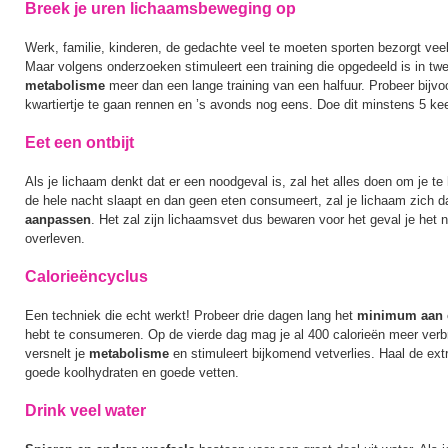
Breek je uren lichaamsbeweging op
Werk, familie, kinderen, de gedachte veel te moeten sporten bezorgt vee
Maar volgens onderzoeken stimuleert een training die opgedeeld is in twe
metabolisme
meer dan een lange training van een halfuur. Probeer bijv
kwartiertje te gaan rennen en ’s avonds nog eens. Doe dit minstens 5 ke
Eet een ontbijt
Als je lichaam denkt dat er een noodgeval is, zal het alles doen om je te 
de hele nacht slaapt en dan geen eten consumeert, zal je lichaam zich d
aanpassen
. Het zal zijn lichaamsvet dus bewaren voor het geval je het 
overleven.
Calorieëncyclus
Een techniek die echt werkt! Probeer drie dagen lang het
minimum aan c
hebt te consumeren. Op de vierde dag mag je al 400 calorieën meer verb
versnelt je
metabolisme
en stimuleert bijkomend vetverlies. Haal de extr
goede koolhydraten en goede vetten.
Drink veel water