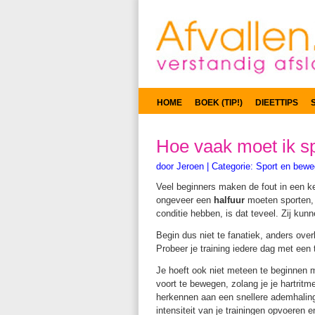
HOME
BOEK (TIP!)
DIEETTIPS
Hoe vaak moet ik s
door
Jeroen
|
Categorie:
Sport en bewe
Veel beginners maken de fout in een kee
ongeveer een
halfuur
moeten sporten, 
conditie hebben, is dat teveel. Zij kun
Begin dus niet te fanatiek, anders overb
Probeer je training iedere dag met een 
Je hoeft ook niet meteen te beginnen m
voort te bewegen, zolang je je hartrit
herkennen aan een snellere ademhaling 
intensiteit van je trainingen opvoeren en