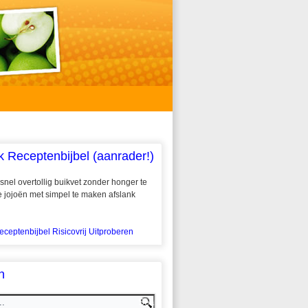
k Receptenbijbel (aanrader!)
snel overtollig buikvet zonder honger te
 te jojoën met simpel te maken afslank
eceptenbijbel Risicovrij Uitproberen
n