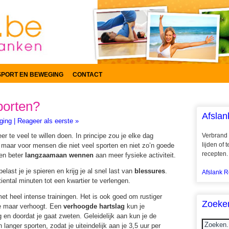
SPORT EN BEWEGING
CONTACT
porten?
Afslan
ging
|
Reageer als eerste »
r te veel te willen doen. In principe zou je elke dag
Verbrand 
lijden of
maar voor mensen die niet veel sporten en niet zo’n goede
recepten.
nen beter
langzaamaan wennen
aan meer fysieke activiteit.
elast je je spieren en krijg je al snel last van
blessures
.
Afslank R
tiental minuten tot een kwartier te verlengen.
et heel intense trainingen. Het is ook goed om rustiger
Zoeke
me maar verhoogt. Een
verhoogde hartslag
kun je
en doordat je gaat zweten. Geleidelijk aan kun je de
 langer sporten, zodat je uiteindelijk aan je 3,5 uur per