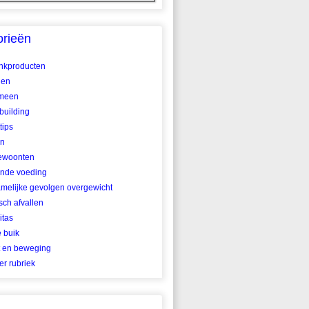
orieën
ankproducten
len
meen
building
tips
en
ewoonten
nde voeding
amelijke gevolgen overgewicht
ch afvallen
itas
e buik
t en beweging
r rubriek