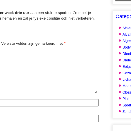
er week drie uur
aan een stuk te sporten. Zo moet je
Categ
herhalen en zal je fysieke conditie ook niet verbeteren.
Afsl
Afval
Alge
Vereiste velden zijn gemarkeerd met
*
Body
Dieet
Diët
Eetg
Gezo
Lich
Medis
Obes
Platt
Spor
Zonde