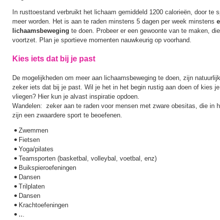
In rusttoestand verbruikt het lichaam gemiddeld 1200 calorieën, door te 
meer worden. Het is aan te raden minstens 5 dagen per week minstens
e
lichaamsbeweging
te doen. Probeer er een gewoonte van te maken, die 
voortzet. Plan je sportieve momenten nauwkeurig op voorhand.
Kies iets dat bij je past
De mogelijkheden om meer aan lichaamsbeweging te doen, zijn natuurlijk
zeker iets dat bij je past. Wil je het in het begin rustig aan doen of kies j
vliegen? Hier kun je alvast inspiratie opdoen.
Wandelen: zeker aan te raden voor mensen met zware obesitas, die in he
zijn een zwaardere sport te beoefenen.
Zwemmen
•
Fietsen
•
Yoga/pilates
•
Teamsporten (basketbal, volleybal, voetbal, enz)
•
Buikspieroefeningen
•
Dansen
•
Trilplaten
•
Dansen
•
Krachtoefeningen
•
.
• ..