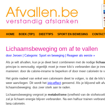
HOME
BOEK (TIP!)
DIEETTIPS
SPORT EN BEWEGING
CONTAC
Lichaamsbeweging om af te vallen
door
Jeroen
|
Categorie:
Sport en beweging
|
Reageer als eerste »
Als je wilt afvallen, kun je je dieet best combineren met de nodige
licha
principe is eenvoudig: eigenlijk moet je meer kilo’s verbranden dan je in
manieren: door de calorie-inname te beperken of door meer calorieën te 
Het grote nadeel van enkel een caloriearm dieet te volgen, is dat de kilo’
weer aanvliegen. Dit wordt het
jojo-effect
genoemd. Als je blijvend wilt afv
lichaamsbeweging dus zeer sterk aan te raden.
Lichaamsbeweging vergroot je
metabolisme
(snelheid van de stofwissel
zal je lichaam energie blijven verbranden. Na een halfuur trainen verbrand
lang calorieën.