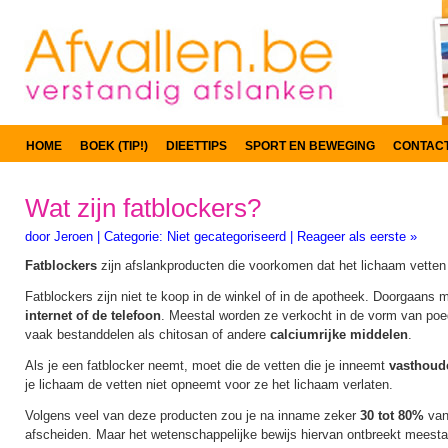
HOME
BOEK (TIP!)
DIEETTIPS
SPORT EN BEWEGING
CONTAC
Wat zijn fatblockers?
door
Jeroen
|
Categorie:
Niet gecategoriseerd
|
Reageer als eerste »
Fatblockers
zijn afslankproducten die voorkomen dat het lichaam vette
Fatblockers zijn niet te koop in de winkel of in de apotheek. Doorgaans 
internet of de telefoon
. Meestal worden ze verkocht in de vorm van poed
vaak bestanddelen als chitosan of andere
calciumrijke middelen
.
Als je een fatblocker neemt, moet die de vetten die je inneemt
vasthou
je lichaam de vetten niet opneemt voor ze het lichaam verlaten.
Volgens veel van deze producten zou je na inname zeker
30 tot 80%
van
afscheiden. Maar het wetenschappelijke bewijs hiervan ontbreekt meestal. 