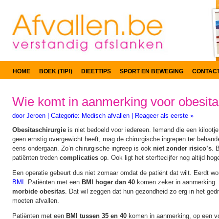
HOME
BOEK (TIP!)
DIEETTIPS
SPORT EN BEWEGING
CONTAC
Wie komt in aanmerking voor obesita
door
Jeroen
|
Categorie:
Medisch afvallen
|
Reageer als eerste »
Obesitaschirurgie
is niet bedoeld voor iedereen. Iemand die een kilootj
geen ernstig overgewicht heeft, mag de chirurgische ingrepen ter behande
eens ondergaan. Zo’n chirurgische ingreep is ook
niet zonder risico’s
. 
patiënten treden
complicaties
op. Ook ligt het sterftecijfer nog altijd h
Een operatie gebeurt dus niet zomaar omdat de patiënt dat wilt. Eerdt wo
BMI
. Patiënten met een
BMI hoger dan 40
komen zeker in aanmerking. 
morbide obesitas
. Dat wil zeggen dat hun gezondheid zo erg in het ged
moeten afvallen.
Patiënten met een
BMI tussen 35 en 40
komen in aanmerking, op een v