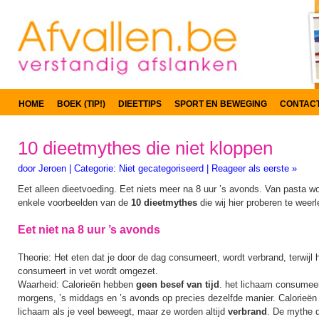
HOME
BOEK (TIP!)
DIEETTIPS
SPORT EN BEWEGING
CONTAC
10 dieetmythes die niet kloppen
door
Jeroen
|
Categorie:
Niet gecategoriseerd
|
Reageer als eerste »
Eet alleen dieetvoeding. Eet niets meer na 8 uur ’s avonds. Van pasta wo
enkele voorbeelden van de
10 dieetmythes
die wij hier proberen te weer
Eet niet na 8 uur ’s avonds
Theorie: Het eten dat je door de dag consumeert, wordt verbrand, terwijl 
consumeert in vet wordt omgezet.
Waarheid: Calorieën hebben
geen besef van tijd
. het lichaam consumeer
morgens, ’s middags en ’s avonds op precies dezelfde manier. Calorieën bl
lichaam als je veel beweegt, maar ze worden altijd
verbrand
. De mythe d