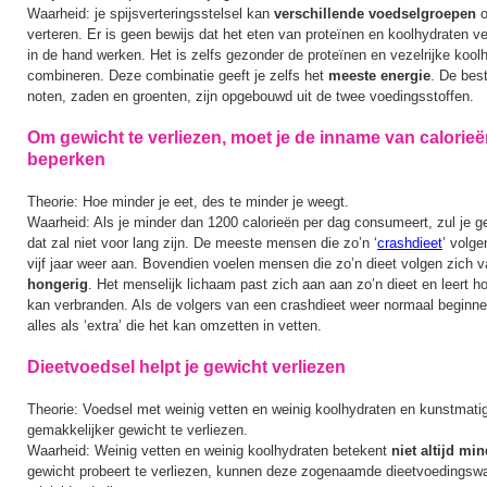
Waarheid: je spijsverteringsstelsel kan
verschillende voedselgroepen
o
verteren. Er is geen bewijs dat het eten van proteïnen en koolhydraten ve
in de hand werken. Het is zelfs gezonder de proteïnen en vezelrijke kool
combineren. Deze combinatie geeft je zelfs het
meeste energie
. De bes
noten, zaden en groenten, zijn opgebouwd uit de twee voedingsstoffen.
Om gewicht te verliezen, moet je de inname van calorieë
beperken
Theorie: Hoe minder je eet, des te minder je weegt.
Waarheid: Als je minder dan 1200 calorieën per dag consumeert, zul je g
dat zal niet voor lang zijn. De meeste mensen die zo’n ‘
crashdieet
’ volg
vijf jaar weer aan. Bovendien voelen mensen die zo’n dieet volgen zich 
hongerig
. Het menselijk lichaam past zich aan aan zo’n dieet en leert ho
kan verbranden. Als de volgers van een crashdieet weer normaal beginne
alles als ‘extra’ die het kan omzetten in vetten.
Dieetvoedsel helpt je gewicht verliezen
Theorie: Voedsel met weinig vetten en weinig koolhydraten en kunstmatig
gemakkelijker gewicht te verliezen.
Waarheid: Weinig vetten en weinig koolhydraten betekent
niet altijd mi
gewicht probeert te verliezen, kunnen deze zogenaamde dieetvoedingswa