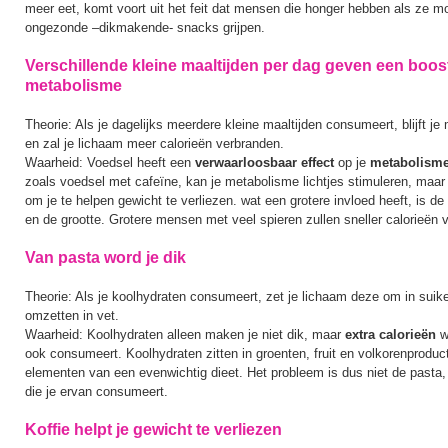
meer eet, komt voort uit het feit dat mensen die honger hebben als ze mo
ongezonde –dikmakende- snacks grijpen.
Verschillende kleine maaltijden per dag geven een boost
metabolisme
Theorie: Als je dagelijks meerdere kleine maaltijden consumeert, blijft j
en zal je lichaam meer calorieën verbranden.
Waarheid: Voedsel heeft een
verwaarloosbaar effect
op je
metabolism
zoals voedsel met cafeïne, kan je metabolisme lichtjes stimuleren, maar d
om je te helpen gewicht te verliezen. wat een grotere invloed heeft, is d
en de grootte. Grotere mensen met veel spieren zullen sneller calorieën 
Van pasta word je dik
Theorie: Als je koolhydraten consumeert, zet je lichaam deze om in suike
omzetten in vet.
Waarheid: Koolhydraten alleen maken je niet dik, maar
extra calorieën
w
ook consumeert. Koolhydraten zitten in groenten, fruit en volkorenproduct
elementen van een evenwichtig dieet. Het probleem is dus niet de pasta
die je ervan consumeert.
Koffie helpt je gewicht te verliezen