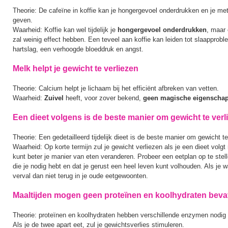
Theorie: De cafeïne in koffie kan je hongergevoel onderdrukken en je m
geven.
Waarheid: Koffie kan wel tijdelijk je
hongergevoel onderdrukken
, maar 
zal weinig effect hebben. Een teveel aan koffie kan leiden tot slaappro
hartslag, een verhoogde bloeddruk en angst.
Melk helpt je gewicht te verliezen
Theorie: Calcium helpt je lichaam bij het efficiënt afbreken van vetten.
Waarheid:
Zuivel
heeft, voor zover bekend,
geen magische eigenscha
Een dieet volgens is de beste manier om gewicht te verl
Theorie: Een gedetailleerd tijdelijk dieet is de beste manier om gewicht te
Waarheid: Op korte termijn zul je gewicht verliezen als je een dieet volgt
kunt beter je manier van eten veranderen. Probeer een eetplan op te stell
die je nodig hebt en dat je gerust een heel leven kunt volhouden. Als je w
verval dan niet terug in je oude eetgewoonten.
Maaltijden mogen geen proteïnen en koolhydraten beva
Theorie: proteïnen en koolhydraten hebben verschillende enzymen nodig v
Als je de twee apart eet, zul je gewichtsverlies stimuleren.