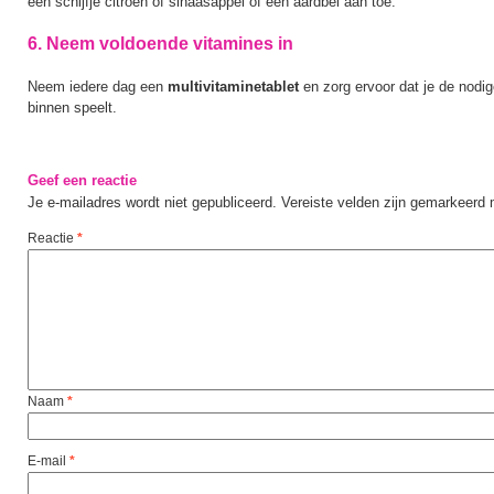
een schijfje citroen of sinaasappel of een aardbei aan toe.
6. Neem voldoende vitamines in
Neem iedere dag een
multivitaminetablet
en zorg ervoor dat je de nodi
binnen speelt.
Geef een reactie
Je e-mailadres wordt niet gepubliceerd.
Vereiste velden zijn gemarkeerd
Reactie
*
Naam
*
E-mail
*