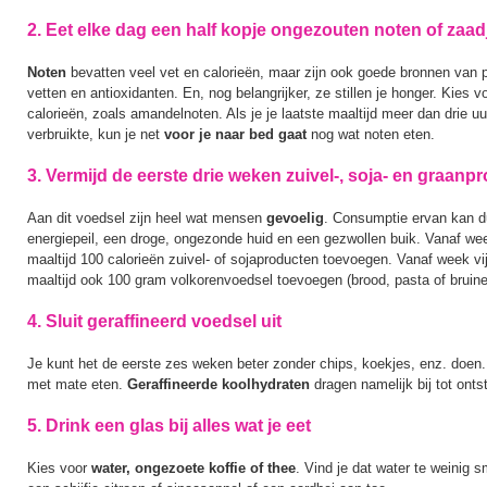
2. Eet elke dag een half kopje ongezouten noten of zaadj
Noten
bevatten veel vet en calorieën, maar zijn ook goede bronnen van 
vetten en antioxidanten. En, nog belangrijker, ze stillen je honger. Kies 
calorieën, zoals amandelnoten. Als je je laatste maaltijd meer dan drie u
verbruikte, kun je net
voor je naar bed gaat
nog wat noten eten.
3. Vermijd de eerste drie weken zuivel-, soja- en graanp
Aan dit voedsel zijn heel wat mensen
gevoelig
. Consumptie ervan kan du
energiepeil, een droge, ongezonde huid en een gezwollen buik. Vanaf wee
maaltijd 100 calorieën zuivel- of sojaproducten toevoegen. Vanaf week vij
maaltijd ook 100 gram volkorenvoedsel toevoegen (brood, pasta of bruine 
4. Sluit geraffineerd voedsel uit
Je kunt het de eerste zes weken beter zonder chips, koekjes, enz. doen.
met mate eten.
Geraffineerde koolhydraten
dragen namelijk bij tot onts
5. Drink een glas bij alles wat je eet
Kies voor
water, ongezoete koffie of thee
. Vind je dat water te weinig 