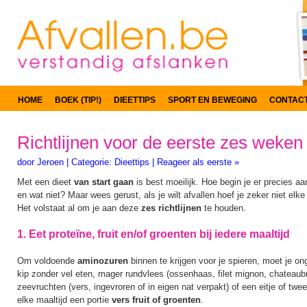
HOME
BOEK (TIP!)
DIEETTIPS
SPORT EN BEWEGING
CONTAC
Richtlijnen voor de eerste zes weken 
door
Jeroen
|
Categorie:
Dieettips
|
Reageer als eerste »
Met een dieet
van start gaan
is best moeilijk. Hoe begin je er precies a
en wat niet? Maar wees gerust, als je wilt afvallen hoef je zeker niet elke 
Het volstaat al om je aan deze
zes richtlijnen
te houden.
1. Eet proteïne, fruit en/of groenten bij iedere maaltijd
Om voldoende
aminozuren
binnen te krijgen voor je spieren, moet je o
kip zonder vel eten, mager rundvlees (ossenhaas, filet mignon, chateaubr
zeevruchten (vers, ingevroren of in eigen nat verpakt) of een eitje of twee t
elke maaltijd een portie
vers fruit of groenten
.