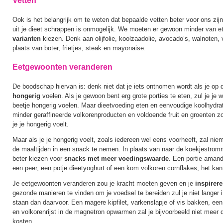
Vetten
Ook is het belangrijk om te weten dat bepaalde vetten beter voor ons zijn
uit je dieet schrappen is onmogelijk. We moeten er gewoon minder van e
varianten
kiezen. Denk aan olijfolie, koolzaadolie, avocado’s, walnoten,
plaats van boter, frietjes, steak en mayonaise.
Eetgewoonten veranderen
De boodschap hiervan is: denk niet dat je iets ontnomen wordt als je op d
hongerig
voelen. Als je gewoon bent erg grote porties te eten, zul je je w
beetje hongerig voelen. Maar dieetvoeding eten en eenvoudige koolhydr
minder geraffineerde volkorenproducten en voldoende fruit en groenten
je je hongerig voelt.
Maar als je je hongerig voelt, zoals iedereen wel eens voorheeft, zal ni
de maaltijden in een snack te nemen. In plaats van naar de koekjestromme
beter kiezen voor
snacks met meer voedingswaarde
. Een portie amand
een peer, een potje dieetyoghurt of een kom volkoren cornflakes, het kan
Je eetgewoonten veranderen zou je kracht moeten geven en je
inspirer
gezonde manieren te vinden om je voedsel te bereiden zul je niet langer
staan dan daarvoor. Een magere kipfilet, varkenslapje of vis bakken, ee
en volkorenrijst in de magnetron opwarmen zal je bijvoorbeeld niet meer d
kosten.