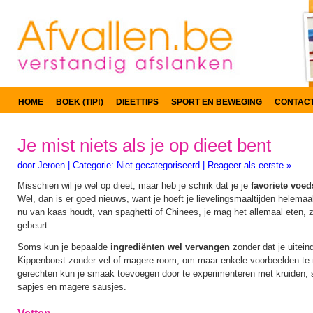
HOME
BOEK (TIP!)
DIEETTIPS
SPORT EN BEWEGING
CONTAC
Je mist niets als je op dieet bent
door
Jeroen
|
Categorie:
Niet gecategoriseerd
|
Reageer als eerste »
Misschien wil je wel op dieet, maar heb je schrik dat je je
favoriete voed
Wel, dan is er goed nieuws, want je hoeft je lievelingsmaaltijden helemaal 
nu van kaas houdt, van spaghetti of Chinees, je mag het allemaal eten,
gebeurt.
Soms kun je bepaalde
ingrediënten wel vervangen
zonder dat je uiteind
Kippenborst zonder vel of magere room, om maar enkele voorbeelden te
gerechten kun je smaak toevoegen door te experimenteren met kruiden, sp
sapjes en magere sausjes.