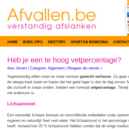
HOME
BOEK (TIP!)
DIEETTIPS
SPORT EN BEWEGING
CONTAC
Heb je een te hoog vetpercentage?
door
Jeroen
|
Categorie:
Algemeen
|
Reageer als eerste »
Tegenwoordig willen meer en meer mensen
gewicht verliezen
. Ze gaan 
de weegschaal staan en hopen dat het getal lager is dan de dag ervoo
die zichzelf te zwaar vinden, hebben een normaal
vetpercentage
. Terwij
net andersom is.
Lichaamsvet
Een menselijk lichaam bestaat uit verschillende onderdelen zoals spieren
organen en natuurlijk heel veel water. Het lichaamsvet is het percentage
heeft. Iemand kan 25 % lichaamsvet hebben zonder dat dit enige medis