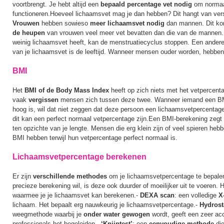
voortbrengt. Je hebt altijd een
bepaald percentage vet nodig
om normaa
functioneren.Hoeveel lichaamsvet mag je dan hebben? Dit hangt van versc
Vrouwen
hebben sowieso
meer lichaamsvet nodig
dan mannen. Dit k
de heupen
van vrouwen veel meer vet bevatten dan die van de mannen
weinig lichaamsvet heeft, kan de menstruatiecyclus stoppen. Een andere 
van je lichaamsvet is de leeftijd. Wanneer mensen ouder worden, hebben
BMI
Het
BMI of de Body Mass Index
heeft op zich niets met het vetpercent
vaak
vergissen
mensen zich tussen deze twee. Wanneer iemand een BMI
hoog is, wil dat niet zeggen dat deze persoon een lichaamsvetpercentag
dit kan een perfect normaal vetpercentage zijn.Een BMI-berekening zegt 
ten opzichte van je lengte. Mensen die erg klein zijn of veel spieren heb
BMI hebben terwijl hun vetpercentage perfect normaal is.
Lichaamsvetpercentage berekenen
Er zijn
verschillende methodes
om je lichaamsvetpercentage te bepale
precieze berekening wil, is deze ook duurder of moeilijker uit te voeren. H
waarmee je je lichaamsvet kan berekenen.-
DEXA scan
: een volledige
X-
lichaam. Het bepaalt erg nauwkeurig je lichaamsvetpercentage.-
Hydrost
weegmethode waarbij je
onder water gewogen
wordt, geeft een zeer ac
professionals het begeleiden.-
‘Knijptest’
: een
eenvoudige methode
di