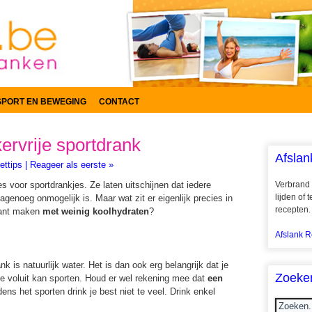
SPORT EN BEWEGING
CONTACT
ervrije sportdrank
Afslan
ettips
|
Reageer als eerste »
s voor sportdrankjes. Ze laten uitschijnen dat iedere
Verbrand 
lijden of
genoeg onmogelijk is. Maar wat zit er eigenlijk precies in
recepten.
iant maken
met weinig koolhydraten
?
Afslank R
k is natuurlijk water. Het is dan ook erg belangrijk dat je
Zoeke
je voluit kan sporten. Houd er wel rekening mee dat
een
dens het sporten drink je best niet te veel. Drink enkel