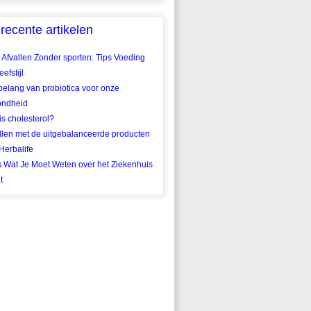
recente artikelen
 Afvallen Zonder sporten: Tips Voeding
efstijl
belang van probiotica voor onze
ondheid
is cholesterol?
llen met de uitgebalanceerde producten
Herbalife
s Wat Je Moet Weten over het Ziekenhuis
t