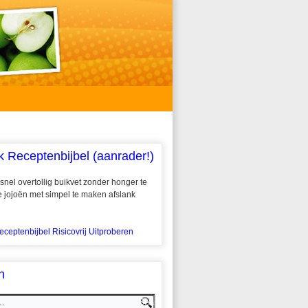
k Receptenbijbel (aanrader!)
snel overtollig buikvet zonder honger te
 te jojoën met simpel te maken afslank
eceptenbijbel Risicovrij Uitproberen
n