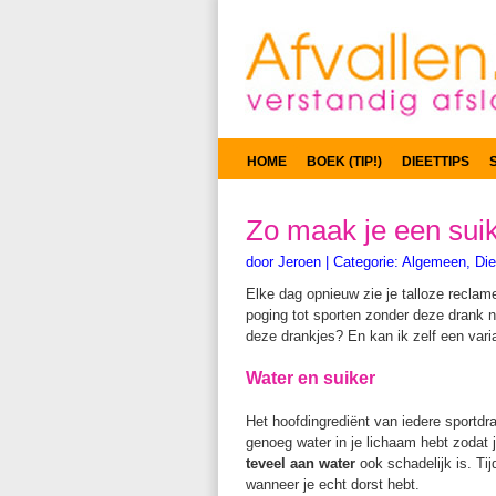
HOME
BOEK (TIP!)
DIEETTIPS
Zo maak je een suik
door
Jeroen
|
Categorie:
Algemeen
,
Die
Elke dag opnieuw zie je talloze reclame
poging tot sporten zonder deze drank na
deze drankjes? En kan ik zelf een var
Water en suiker
Het hoofdingrediënt van iedere sportdran
genoeg water in je lichaam hebt zodat 
teveel aan water
ook schadelijk is. Tij
wanneer je echt dorst hebt.