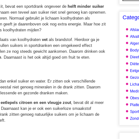
zit, bevat een sportdrank ongeveer de
helft minder suiker
ichaam een teveel aan suiker niet snel genoeg kan opnemen.
Categ
ren. Normaal gebruikt je lichaam koolhydraten als
en geeft je daarenboven ook nog extra energie. Maar hoe zit
us koolhydraten mijden?
Afsl
Afval
 plaats van koolhydraten
vet
als brandstof. Hierdoor ga je
Alge
ullen suikers in sportdranken een omgekeerd effect
Body
ullen ze nog steeds gewicht aankomen. Daarom drinken ook
n
. Daarnaast is het ook altijd goed om fruit te eten.
Dieet
Diët
Eetg
Gezo
an enkel suiker en water. Er zitten ook verschillende
Lich
meestal niet genoeg mineralen in de drank zitten. Daarom
Medis
rstlessende en gezonde dranken maken.
Obes
eetlepels citroen en een vleugje zout
, bevat dit al meer
Platt
 Daarnaast kan je er ook een suikerloze smaakstof
Spor
 drank zitten genoeg natuurlijke suikers om je lichaam de
Zonde
eft.