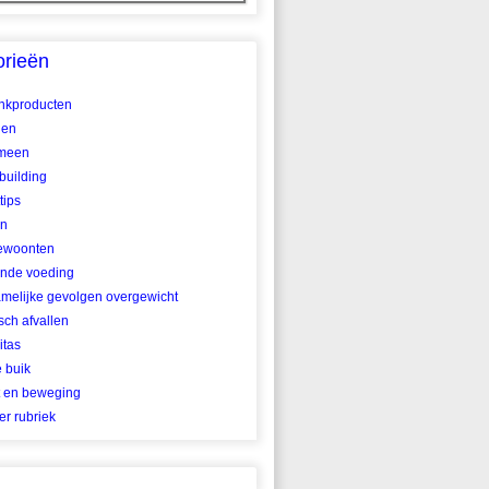
orieën
ankproducten
len
meen
building
tips
en
ewoonten
nde voeding
amelijke gevolgen overgewicht
ch afvallen
itas
e buik
t en beweging
r rubriek