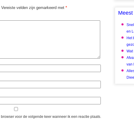
Vereiste velden zijn gemarkeerd met
*
Meest 
Snel
en Le
Het 
gez
Wat 
Afva
van 
Alle
Diee
e browser voor de volgende keer wanneer ik een reactie plaats.