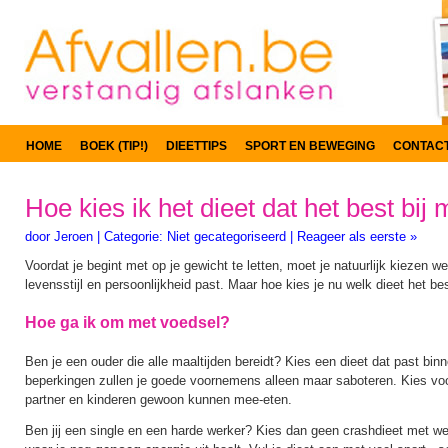
HOME
BOEK (TIP!)
DIEETTIPS
SPORT EN BEWEGING
CONTAC
Hoe kies ik het dieet dat het best bij 
door
Jeroen
|
Categorie:
Niet gecategoriseerd
|
Reageer als eerste »
Voordat je begint met op je gewicht te letten, moet je natuurlijk kiezen wel
levensstijl en persoonlijkheid past. Maar hoe kies je nu welk dieet het bes
Hoe ga ik om met voedsel?
Ben je een ouder die alle maaltijden bereidt? Kies een dieet dat past bin
beperkingen zullen je goede voornemens alleen maar saboteren. Kies voor
partner en kinderen gewoon kunnen mee-eten.
Ben jij een single en een harde werker? Kies dan geen crashdieet met we