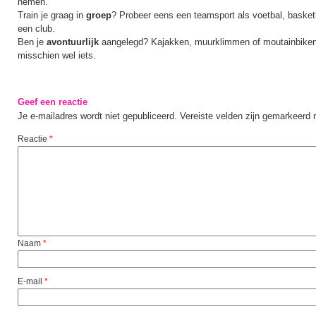
nemen.
Train je graag in
groep
?
Probeer eens een teamsport als voetbal, basketba
een club.
Ben je
avontuurlijk
aangelegd? Kajakken, muurklimmen of moutainbiken
misschien wel iets.
Geef een reactie
Je e-mailadres wordt niet gepubliceerd.
Vereiste velden zijn gemarkeerd
Reactie
*
Naam
*
E-mail
*