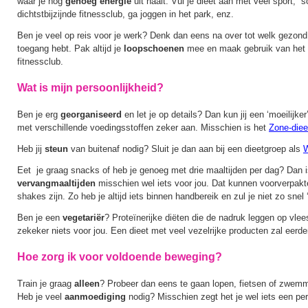
waar je nog
genoeg energie
uit haalt. Vul je dieet aan met veel sport, sch
dichtstbijzijnde fitnessclub, ga joggen in het park, enz.
Ben je veel op reis voor je werk? Denk dan eens na over tot welk gezond 
toegang hebt. Pak altijd je
loopschoenen
mee en maak gebruik van het
fitnessclub.
Wat is mijn persoonlijkheid?
Ben je erg
georganiseerd
en let je op details? Dan kun jij een ‘moeilijke
met verschillende voedingsstoffen zeker aan. Misschien is het
Zone-diee
Heb jij
steun
van buitenaf nodig? Sluit je dan aan bij een dieetgroep als
W
Eet je graag snacks of heb je genoeg met drie maaltijden per dag? Dan i
vervangmaaltijden
misschien wel iets voor jou. Dat kunnen voorverpak
shakes zijn. Zo heb je altijd iets binnen handbereik en zul je niet zo snel 
Ben je een
vegetariër
? Proteïnerijke diëten die de nadruk leggen op vlee
zekeker niets voor jou. Een dieet met veel vezelrijke producten zal eerder 
Hoe zorg ik voor voldoende beweging?
Train je graag
alleen
? Probeer dan eens te gaan lopen, fietsen of zwem
Heb je veel
aanmoediging
nodig? Misschien zegt het je wel iets een pers