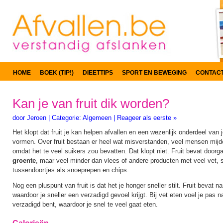
HOME
BOEK (TIP!)
DIEETTIPS
SPORT EN BEWEGING
CONTAC
Kan je van fruit dik worden?
door
Jeroen
|
Categorie:
Algemeen
|
Reageer als eerste »
Het klopt dat fruit je kan helpen afvallen en een wezenlijk onderdeel van
vormen. Over fruit bestaan er heel wat misverstanden, veel mensen mijden
omdat het te veel suikers zou bevatten. Dat klopt niet. Fruit bevat door
groente
, maar veel minder dan vlees of andere producten met veel vet, s
tussendoortjes als snoeprepen en chips.
Nog een pluspunt van fruit is dat het je honger sneller stilt. Fruit bevat n
waardoor je sneller een verzadigd gevoel krijgt. Bij vet eten voel je pas na
verzadigd bent, waardoor je snel te veel gaat eten.