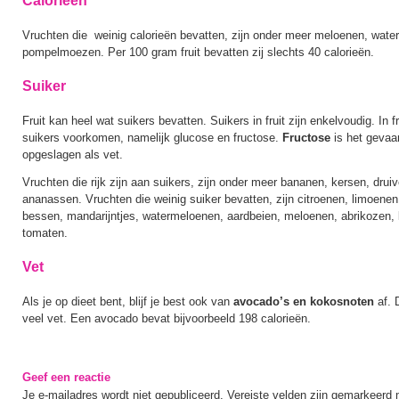
Calorieën
Vruchten die weinig calorieën bevatten, zijn onder meer meloenen, wate
pompelmoezen. Per 100 gram fruit bevatten zij slechts 40 calorieën.
Suiker
Fruit kan heel wat suikers bevatten. Suikers in fruit zijn enkelvoudig. In 
suikers voorkomen, namelijk glucose en fructose.
Fructose
is het gevaar
opgeslagen als vet.
Vruchten die rijk zijn aan suikers, zijn onder meer bananen, kersen, drui
ananassen. Vruchten die weinig suiker bevatten, zijn citroenen, limoen
bessen, mandarijntjes, watermeloenen, aardbeien, meloenen, abrikozen, 
tomaten.
Vet
Als je op dieet bent, blijf je best ook van
avocado’s en kokosnoten
af. 
veel vet. Een avocado bevat bijvoorbeeld 198 calorieën.
Geef een reactie
Je e-mailadres wordt niet gepubliceerd.
Vereiste velden zijn gemarkeerd