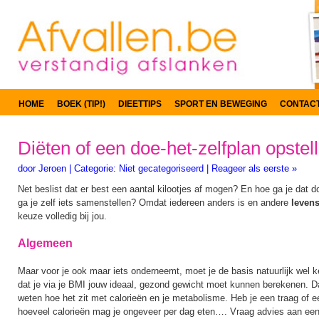
HOME
BOEK (TIP!)
DIEETTIPS
SPORT EN BEWEGING
CONTAC
Diëten of een doe-het-zelfplan opstel
door
Jeroen
|
Categorie:
Niet gecategoriseerd
|
Reageer als eerste »
Net beslist dat er best een aantal kilootjes af mogen? En hoe ga je dat 
ga je zelf iets samenstellen? Omdat iedereen anders is en andere
leven
keuze volledig bij jou.
Algemeen
Maar voor je ook maar iets onderneemt, moet je de basis natuurlijk wel 
dat je via je BMI jouw ideaal, gezond gewicht moet kunnen berekenen. Da
weten hoe het zit met calorieën en je metabolisme. Heb je een traag of 
hoeveel calorieën mag je ongeveer per dag eten…. Vraag advies aan ee