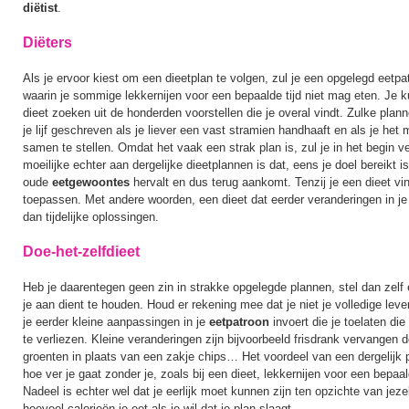
diëtist
.
Diëters
Als je ervoor kiest om een dieetplan te volgen, zul je een opgelegd eetp
waarin je sommige lekkernijen voor een bepaalde tijd niet mag eten. Je ku
dieet zoeken uit de honderden voorstellen die je overal vindt. Zulke planne
je lijf geschreven als je liever een vast stramien handhaaft en als je het m
samen te stellen. Omdat het vaak een strak plan is, zul je in het begin ve
moeilijke echter aan dergelijke dieetplannen is dat, eens je doel bereikt is
oude
eetgewoontes
hervalt en dus terug aankomt. Tenzij je een dieet vi
toepassen. Met andere woorden, een dieet dat eerder veranderingen in je 
dan tijdelijke oplossingen.
Doe-het-zelfdieet
Heb je daarentegen geen zin in strakke opgelegde plannen, stel dan zelf
je aan dient te houden. Houd er rekening mee dat je niet je volledige leve
je eerder kleine aanpassingen in je
eetpatroon
invoert die je toelaten die
te verliezen. Kleine veranderingen zijn bijvoorbeeld frisdrank vervangen do
groenten in plaats van een zakje chips… Het voordeel van een dergelijk pl
hoe ver je gaat zonder je, zoals bij een dieet, lekkernijen voor een bepaal
Nadeel is echter wel dat je eerlijk moet kunnen zijn ten opzichte van jezelf
hoeveel calorieën je eet als je wil dat je plan slaagt.