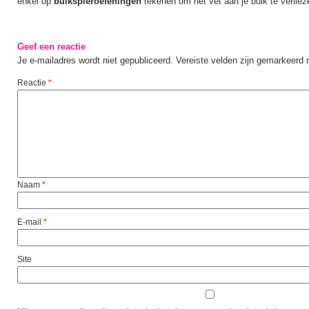
enkel op
buikspieroefeningen
rekenen om het vet aan je buik te verliez
Geef een reactie
Je e-mailadres wordt niet gepubliceerd.
Vereiste velden zijn gemarkeerd
Reactie
*
Naam
*
E-mail
*
Site