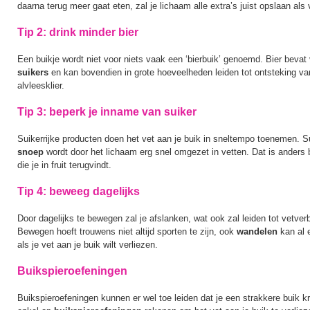
daarna terug meer gaat eten, zal je lichaam alle extra’s juist opslaan als 
Tip 2: drink minder bier
Een buikje wordt niet voor niets vaak een ‘bierbuik’ genoemd. Bier bevat
suikers
en kan bovendien in grote hoeveelheden leiden tot ontsteking va
alvleesklier.
Tip 3: beperk je inname van suiker
Suikerrijke producten doen het vet aan je buik in sneltempo toenemen. S
snoep
wordt door het lichaam erg snel omgezet in vetten. Dat is anders bi
die je in fruit terugvindt.
Tip 4: beweeg dagelijks
Door dagelijks te bewegen zal je afslanken, wat ook zal leiden tot vetver
Bewegen hoeft trouwens niet altijd sporten te zijn, ook
wandelen
kan al 
als je vet aan je buik wilt verliezen.
Buikspieroefeningen
Buikspieroefeningen kunnen er wel toe leiden dat je een strakkere buik kri