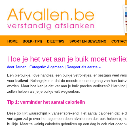
HOME
BOEK (TIP!)
DIEETTIPS
SPORT EN BEWEGING
CONTAC
Hoe je het vet aan je buik moet verli
door
Jeroen
|
Categorie:
Algemeen
|
Reageer als eerste »
Een bierbuikje, love handles, een buikje vetrolletjes, er bestaan veel ve
voor
buikvet
. Belangrijker is dat de meeste mensen graag van hun buikv
worden. Maar hoe kan je dat vet aan je buik precies verliezen? Hier vind
zullen helpen als je je buikje wilt wegwerken.
Tip 1: verminder het aantal calorieën
Deze tip lijkt waarschijnlijk vanzelfsprekend. Het aantal calorieën dat je d
verlagen
zal je over het algemeen doen afvallen en dus ook helpen bij h
buikje
. Maar te weinig calorieën gebruiken op een dag is ook niet goed v