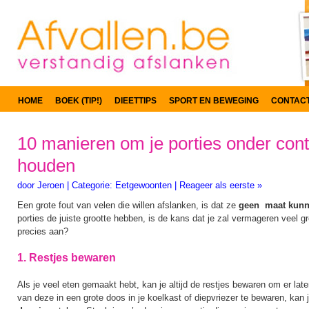
HOME
BOEK (TIP!)
DIEETTIPS
SPORT EN BEWEGING
CONTAC
10 manieren om je porties onder cont
houden
door
Jeroen
|
Categorie:
Eetgewoonten
|
Reageer als eerste »
Een grote fout van velen die willen afslanken, is dat ze
geen maat kun
porties de juiste grootte hebben, is de kans dat je zal vermageren veel g
precies aan?
1. Restjes bewaren
Als je veel eten gemaakt hebt, kan je altijd de restjes bewaren om er late
van deze in een grote doos in je koelkast of diepvriezer te bewaren, kan 