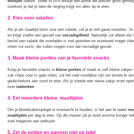
doosjes
steken. Steek in zo’n doosje een portie die precies groot genoeg
voorkom je dat je later de neiging krijgt om alles op te eten.
2. Kies voor salades
Als je als maaltijd kiest voor een salade, zal je je niet gauw overeten. Je
en krijgt sneller een gevoel van
verzadigdheid
. Natuurlijk zal alleen sla
bestel een salade die overladen is met groenten en eventueel mager vlees
zitten vol vezls, die zullen zorgen voor dat verzadigd gevoel.
3. Maak kleine porties van je favoriete snacks
Koop je favoriete snacks in
kleine porties
of maak er zelf kleine zakjes 
zak chips voor tv gaat zitten, zal het veel moeilijker zijn om ermee te sto
gedachteloos aan voort te eten. Als je steeds een nieuw zakje moet opend
over
nadenken
.
4. Eet meerdere kleine maaltijden
Om je bloedsuikerspiegel in evenwicht te houden, is het aan te raden
mee
maaltijden
per dag te eten. Op die manier zal je nooit enorme honger he
snel toegeven aan eetbuien.
5. Zet de potten en pannen niet op tafel