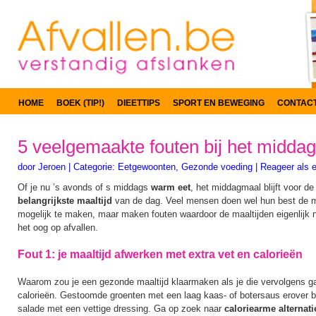
HOME
BOEK (TIP!)
DIEETTIPS
SPORT EN BEWEGING
CONTAC
5 veelgemaakte fouten bij het midda
door
Jeroen
|
Categorie:
Eetgewoonten
,
Gezonde voeding
|
Reageer als e
Of je nu ’s avonds of s middags
warm eet
, het middagmaal blijft voor 
belangrijkste maaltijd
van de dag. Veel mensen doen wel hun best de m
mogelijk te maken, maar maken fouten waardoor de maaltijden eigenlijk n
het oog op afvallen.
Fout 1: je maaltijd afwerken met extra vet en calorieën
Waarom zou je een gezonde maaltijd klaarmaken als je die vervolgens g
calorieën. Gestoomde groenten met een laag kaas- of botersaus erover bi
salade met een vettige dressing. Ga op zoek naar
caloriearme alternat