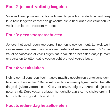
Fout 2: je bord volledig leegeten
Vroeger kreeg je waarschijnlijk te horen dat je je bord volledig moest leege
is je bord leegeten echter een gewoonte die je heel wat extra calorieën ka
voelt, kan je best
stoppen
met eten.
Fout 3: geen voorgerecht eten
Je leest het goed, geen voorgerecht nemen is ook een fout. Let wel, we 
caloriearme voorgerechten, zoals een
salade of een kom soep
. Zo’n di
zal er op voorhand al voor zorgen dat je vol zit en het risico dat je je ove
er vooral op te letten dat je voorgerecht erg veel vezels bevat.
Fout 4: vet uitsluiten
Heb je ooit al eens een heel magere maaltijd gegeten en vervolgens geme
later terug honger had? Dat komt doordat die maaltijd geen vetten bevatte
dat je de
juiste vetten
kiest. Kies voor onverzadigde vetzuren, die je onde
noten vindt. Deze vetten verlagen het gehalte aan slechte cholesterol in
het gehalte aan goede cholesterol.
Fout 5: iedere dag hetzelfde eten