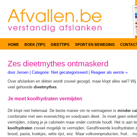
HOME
BOEK (TIP!)
DIEETTIPS
SPORT EN BEWEGING
CONTAC
Zes dieetmythes ontmaskerd
door
Jeroen
|
Categorie:
Niet gecategoriseerd
|
Reageer als eerste »
Over afslanken en diëten wordt zoveel gezegd, maar klopt alles wel? Wi
veel gehoorde
dieetmythes
.
Je moet koolhydraten vermijden
Dit klopt niet helemaal. De beste manier om te vermageren is
minder ca
combinatie met een evenwichtig en voedzaam dieet. Je moet geen enkel
vermijden, zolang je je calorieën maar onder controle houdt. Het is aan 
koolhydraten
zoveel mogelijk te vermijden. Geraffineerde koolhydraten z
brood, pasta, koekjes, witte rijst, enz. Maar volkorenproducten, fruit… m