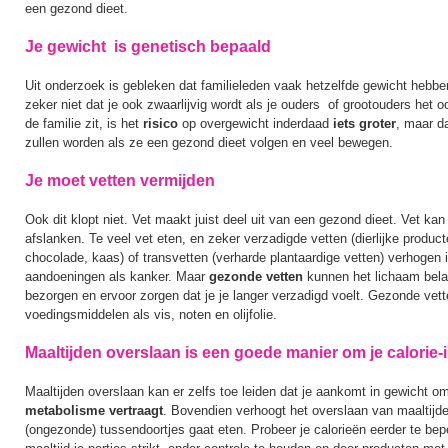
een gezond dieet.
Je gewicht is genetisch bepaald
Uit onderzoek is gebleken dat familieleden vaak hetzelfde gewicht hebbe
zeker niet dat je ook zwaarlijvig wordt als je ouders of grootouders het oo
de familie zit, is het
risico
op overgewicht inderdaad
iets groter
, maar da
zullen worden als ze een gezond dieet volgen en veel bewegen.
Je moet vetten vermijden
Ook dit klopt niet. Vet maakt juist deel uit van een gezond dieet. Vet kan
afslanken. Te veel vet eten, en zeker verzadigde vetten (dierlijke product
chocolade, kaas) of transvetten (verharde plantaardige vetten) verhogen 
aandoeningen als kanker. Maar
gezonde vetten
kunnen het lichaam bela
bezorgen en ervoor zorgen dat je je langer verzadigd voelt. Gezonde vette
voedingsmiddelen als vis, noten en olijfolie.
Maaltijden overslaan is een goede manier om je calorie
Maaltijden overslaan kan er zelfs toe leiden dat je aankomt in gewicht o
metabolisme vertraagt
. Bovendien verhoogt het overslaan van maaltijden 
(ongezonde) tussendoortjes gaat eten. Probeer je calorieën eerder te bepe