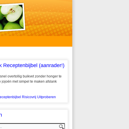
k Receptenbijbel (aanrader!)
snel overtollig buikvet zonder honger te
 te jojoën met simpel te maken afslank
eceptenbijbel Risicovrij Uitproberen
n