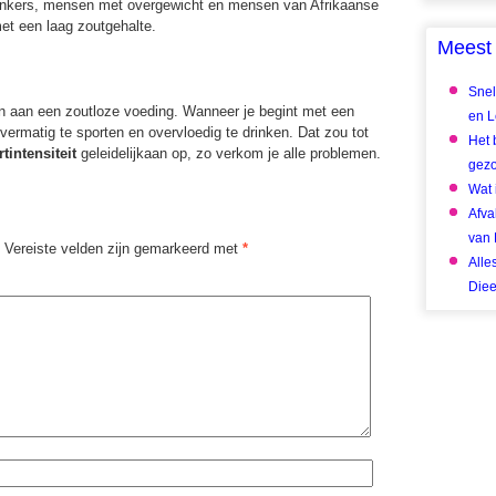
rinkers, mensen met overgewicht en mensen van Afrikaanse
et een laag zoutgehalte.
Meest 
Snel
en aan een zoutloze voeding. Wanneer je begint met een
en Le
vermatig te sporten en overvloedig te drinken. Dat zou tot
Het 
rtintensiteit
geleidelijkaan op, zo verkom je alle problemen.
gez
Wat 
Afva
van 
Vereiste velden zijn gemarkeerd met
*
Alle
Diee