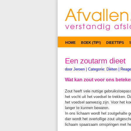
HOME
BOEK (TIP!)
DIEETTIPS
Een zoutarm dieet
door
Jeroen
|
Categorie:
Diëten
|
Reagee
Wat kan zout voor ons betek
Zout heeft vele nuttige gebruikstoep
het vocht uit het voedsel te trekken. 
het voedsel aanwezig zijn. Voor het ko
langer te kunnen bewaren.
In ons lichaam wordt het zoutgehalte ge
dan wordt het overtollige zout uitgesch
lichaam spaarzaam omspringen met het