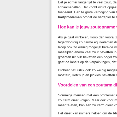
Eet je echter lange tijd te veel zout, 
lichaamscellen. Dat vocht wordt opgesl
toeneemt. Een te grote verhoging van h
hartproblemen
omdat de hartspier te
Hoe kan je jouw zoutopname
Als je gaat winkelen, koop dan vooral
tegenwoordig zoutarme equivalenten di
Koop ook zo weinig mogelijk bereide v
maaltijden enorm veel zout bevatten i
groenten uit blik bevatten een hoger z
gaat de labels op de verpakkingen, dat 
Probeer natuurlijk ook zo weinig mogeli
mosterd, ketchup en pickles bevatten 
Voordelen van een zoutarm di
Sommige mensen met een problematisch
zoutarm dieet volgen. Maar ook voor me
meer te eten, kan een zoutarm dieet v
Het dieet kan immers helpen om de
bl