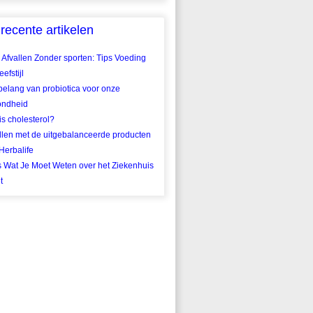
recente artikelen
 Afvallen Zonder sporten: Tips Voeding
efstijl
belang van probiotica voor onze
ondheid
is cholesterol?
llen met de uitgebalanceerde producten
Herbalife
s Wat Je Moet Weten over het Ziekenhuis
t