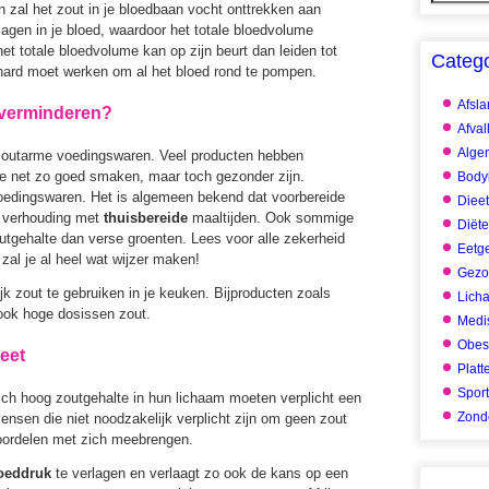
dan zal het zout in je bloedbaan vocht onttrekken aan
agen in je bloed, waardoor het totale bloedvolume
et totale bloedvolume kan op zijn beurt dan leiden tot
Categ
 hard moet werken om al het bloed rond te pompen.
Afsl
 verminderen?
Afval
Alge
 zoutarme voedingswaren. Veel producten hebben
e net zo goed smaken, maar toch gezonder zijn.
Body
oedingswaren. Het is algemeen bekend dat voorbereide
Dieet
n verhouding met
thuisbereide
maaltijden. Ook sommige
Diët
outgehalte dan verse groenten. Lees voor alle zekerheid
Eetg
zal je al heel wat wijzer maken!
Gezo
jk zout te gebruiken in je keuken. Bijproducten zoals
Lich
ook hoge dosissen zout.
Medis
Obes
eet
Platt
Spor
 hoog zoutgehalte in hun lichaam moeten verplicht een
Zonde
nsen die niet noodzakelijk verplicht zijn om geen zout
oordelen met zich meebrengen.
oeddruk
te verlagen en verlaagt zo ook de kans op een