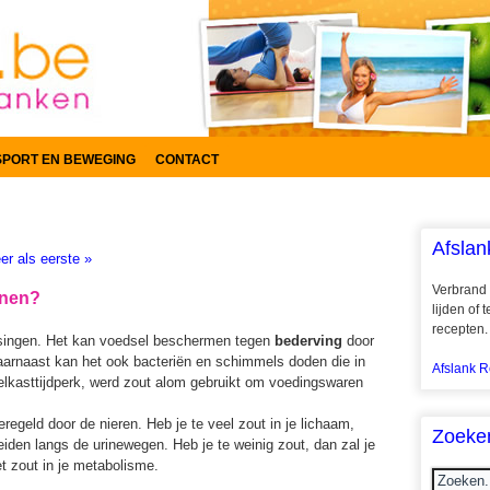
SPORT EN BEWEGING
CONTACT
Afslan
r als eerste »
Verbrand 
enen?
lijden of
recepten.
assingen. Het kan voedsel beschermen tegen
bederving
door
Daarnaast kan het ook bacteriën en schimmels doden die in
Afslank R
elkasttijdperk, werd zout alom gebruikt om voedingswaren
regeld door de nieren. Heb je te veel zout in je lichaam,
Zoeke
eiden langs de urinewegen. Heb je te weinig zout, dan zal je
 zout in je metabolisme.