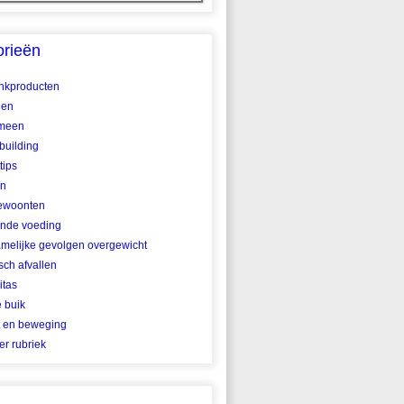
orieën
ankproducten
len
meen
building
tips
en
ewoonten
nde voeding
amelijke gevolgen overgewicht
ch afvallen
itas
e buik
t en beweging
r rubriek