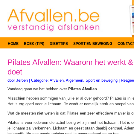
HOME
BOEK (TIP!)
DIEETTIPS
SPORT EN BEWEGING
CONTAC
Pilates Afvallen: Waarom het werkt &
doet
door
Jeroen
|
Categorie:
Afvallen
,
Algemeen
,
Sport en beweging
|
Reageer
Vandaag gaan we het hebben over
Pilates Afvallen
.
Misschien hebben sommigen van jullie er al over gehoord? Pilates is in i
Het is erg goed voor je lichaam. Je wordt er namelijk sterk en soepel van
Wat de meesten niet weten is dat Pilates een zeer effectieve manier is om
Pilates is voor iedereen die actief bezig wil zijn met het lichaam. Het is e
je lichaam zal verkennen. Lichaam en geest staan daarbij centraal. Adem
belangrijk. Na een goede training voel je gegarandeerd op en top.