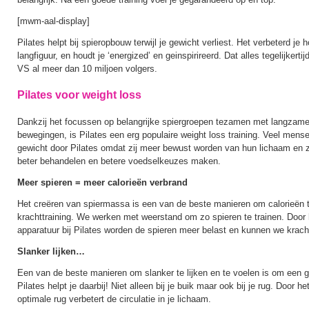
[mwm-aal-display]
Pilates helpt bij spieropbouw terwijl je gewicht verliest. Het verbeterd je
langfiguur, en houdt je ‘energized’ en geinspirireerd. Dat alles tegelijkertij
VS al meer dan 10 miljoen volgers.
Pilates voor weight loss
Dankzij het focussen op belangrijke spiergroepen tezamen met langza
bewegingen, is Pilates een erg populaire weight loss training. Veel mens
gewicht door Pilates omdat zij meer bewust worden van hun lichaam en z
beter behandelen en betere voedselkeuzes maken.
Meer spieren = meer calorieën verbrand
Het creëren van spiermassa is een van de beste manieren om calorieën t
krachttraining. We werken met weerstand om zo spieren te trainen. Door 
apparatuur bij Pilates worden de spieren meer belast en kunnen we krac
Slanker lijken…
Een van de beste manieren om slanker te lijken en te voelen is om een go
Pilates helpt je daarbij! Niet alleen bij je buik maar ook bij je rug. Door 
optimale rug verbetert de circulatie in je lichaam.