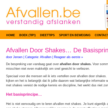
HOME
BOEK (TIP!)
DIEETTIPS
SPORT EN BEWEGING
CONTAC
Afvallen Door Shakes… De Basisprin
door
Jeroen
|
Categorie:
Afvallen
|
Reageer als eerste »
De bespreking van vandaag gaat over
afvallen door shakes.
Voor sommig
misschien niet even makkelijk om snel gewicht te verliezen.
Speciaal voor die mensen wil ik iets vertellen over afvallen door shakes. 
kijken en het is belangrijk dat ik jullie daarom wat belangrijke informatie
met shakes vereist de nodige kennis en discipline, het werkt dus niet zo
Het basisprincipe…
Het is niet eenvoudig om te leren afvallen met shakes. Je kunt eigenlijk a