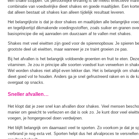
een shake stoppen. Uit persoonlijke ervaring is de meest effectieve mani
combinatie van voedselrijke dieet shakes en goede maaltijden. Een korte
dat alleen bestaat uit shakes kan alleen tijdelijk resultaat leveren.
Het belangrijkste is dat je door shakes en maaltijden alle belangrijke voe
en tegelijkertijd dikmakende voedingsstoffen, zoals suiker en granen overs
basisprincipe die wij aanraden om duurzaam af te vallen met shakes.
Shakes met veel eiwitten zijn goed voor de spierenopbouw. Je spieren be
grootste deel uit eiwitten, maar wanneer je ze traint groeien ze pas.
Bij het afvallen is het belangrijk voldoende groenten en fruit te eten. De
vitaminen. Je zou in principe alle soorten voedsel kun verwerken in shak
Wel worden shakes niet altijd even lekker dan. Het is belangrijk om sha
dieet goed vol te houden. Anders ga je snel gefrustreerd raken en is de k
overgaat op snacks.
Sneller afvallen…
Het klopt dat je zeer snel kan afvallen door shakes. Veel mensen bescho
manier om gewicht te verliezen en dat is ook zo. Je kunt door veel eiwitte
voegen, je hongergevoel doen verdwijnen.
Het blijft belangrijk om daarnaast veel te sporten. Zo voorkom je dat je 
verbrand je nog exta vet. Sporten helpt dus het afvalproces te versnellen 