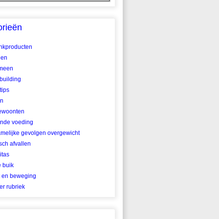
orieën
ankproducten
len
meen
building
tips
en
ewoonten
nde voeding
amelijke gevolgen overgewicht
ch afvallen
itas
e buik
t en beweging
r rubriek