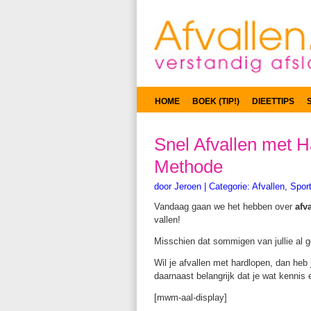
HOME
BOEK (TIP!)
DIEETTIPS
Snel Afvallen met 
Methode
door
Jeroen
|
Categorie:
Afvallen
,
Spor
Vandaag gaan we het hebben over
afv
vallen!
Misschien dat sommigen van jullie al ge
Wil je afvallen met hardlopen, dan heb 
daarnaast belangrijk dat je wat kennis e
[mwm-aal-display]