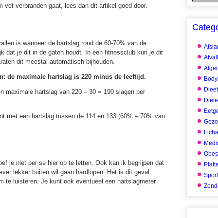
 vet verbranden gaat, lees dan dit artikel goed door.
Categ
 vallen is wanneer de hartslag rond de 60-70% van de
Afsl
jk dat je dit in de gaten houdt. In een fitnessclub kun je dit
Afval
raten dit meestal automatisch bijhouden.
Alge
: de maximale hartslag is 220 minus de leeftijd.
Body
Dieet
en maximale hartslag van 220 – 30 = 190 slagen per
Diët
Eetg
e rent met een hartslag tussen de 114 en 133 (60% – 70% van
Gezo
Lich
Medis
Obes
f je niet per se hier op te letten. Ook kan ik begrijpen dat
Platt
ever lekker buiten wil gaan hardlopen. Het is dit geval
Spor
aam te luisteren. Je kunt ook eventueel een hartslagmeter
Zonde
.