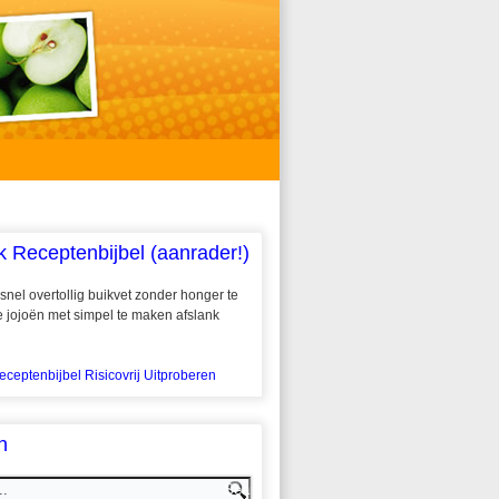
k Receptenbijbel (aanrader!)
snel overtollig buikvet zonder honger te
 te jojoën met simpel te maken afslank
eceptenbijbel Risicovrij Uitproberen
n