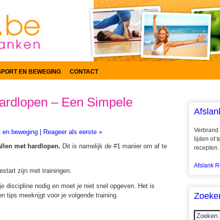
SPORT EN BEWEGING
CONTACT
Hardlopen – Een Simpele
Afslan
Verbrand 
t en beweging
|
Reageer als eerste »
lijden of
allen met hardlopen.
Dit is namelijk de #1 manier om af te
recepten.
Afslank R
start zijn met trainingen.
je discipline nodig en moet je niet snel opgeven. Het is
Zoeke
n tips meekrijgt voor je volgende training.