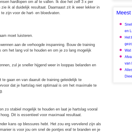
nsen hardlopen om af te vallen. Ik doe het zelf 3 x per
e ik al duidelijk resultaat. Daarnaast zit ik weer lekker in
Meest 
 te zijn voor de hart- en bloedvaten.
Snel
en Le
haam moet luisteren.
Het 
gez
te wennen aan de verhoogde inspanning. Bouw de training
jk om het lang vol te houden en om je zo lang mogelijk
Wat 
Afva
van 
 rennen, zul je sneller hijgend weer in looppas belanden en
Alle
Diee
 te gaan en van daaruit de training geleidelijk te
 ervoor dat je hartslag niet optimaal is om het maximale te
g.
n zo stabiel mogelijk te houden en laat je hartslag vooral
hoog. Dit is essentieel voor maximaal resultaat.
nder kans op blessures hebt. Het zou erg vervelend zijn als
e manier is voor jou om snel de pontjes eraf te branden en je