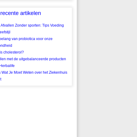
recente artikelen
 Afvallen Zonder sporten: Tips Voeding
efstijl
belang van probiotica voor onze
ondheid
is cholesterol?
llen met de uitgebalanceerde producten
Herbalife
s Wat Je Moet Weten over het Ziekenhuis
t