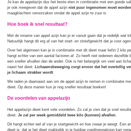
Je kan de appelazijn dus het beste eten in combinatie met een goede sa
je ook meegeven dat de appel azijn
niet puur ingenomen moet worde
maagklachten veroorzaken omdat de appel azijn te zuur is.
Hoe boek ik snel resultaat?
Met de inname van appel azijn kan je er vanuit gaan dat je redelijk wat ki
Natuurlijk hangt dit erg af van het start- en streefgewicht dat je voor ogen
Over het algemeen kan je in combinatie met dit dieet maar liefst 2 kilo pe
hangt echter van een aantal factoren af. Zo heeft niet iedereen dezelfde
een sneller afvallen dan de ander. Ook is het belangrijk om veel aan li
naast het dieet.
Lichaamsbeweging zorgt ervoor dat het overtollig ve
je lichaam strakker wordt
.
We raden je daarnaast aan om de appel azijn te nemen in combinatie me
dieet. Op deze manier kun je nog sneller resultaat boeken!
De voordelen van appelazijn
Het appelazijn dieet kent vele voordelen. Zo zal je zien dat je snel resul
dieet.
Je zal per week gemiddeld twee kilo (kunnen) afvallen
.
Dit hangt echter wel af van je startgewicht en hoe zwaar je weegt. Een a
dieet is, dat je het dieet makkelijk in je huidige voedingspatroon kan ver