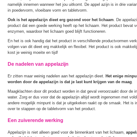
namelijk innemen wanneer het jou uitkomt. De appel azijn is in drie varian
in poedervorm, vloeibare vorm en tabletvorm.
Ook is het appelazijn dieet erg gezond voor het lichaam
. De appelazi
product dat een goede werking heeft op het lichaam. Het product bevat v
enzymen, waardoor het lichaam goed blijft functioneren.
En het is ook handig dat het product in verschillende productvormen verk
volgen van dit dieet erg makkelijk en flexibel. Het product is ook makkelij
kost je weinig moeite en tijd!
De nadelen van appelazijn
Er zitten maar weinig nadelen aan het appelazijn dieet.
Het enige minpu
worden door de appelazijn is dat je last kunt krijgen van de maag
.
Maagklachten door dit product worden in dat geval veroorzaakt door de
water. Zorg er dus voor dat de appelazijn altijd wordt ingenomen met vol
andere mogelijk minpunt is dat je uitgekeken raakt op de smaak. Het is i
over te stappen op de tabletvorm van het product.
Een zuiverende werking
Appelazijn is niet alleen goed voor de binnenkant van het lichaam,
appel