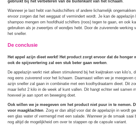
gebruikt bij het verbeteren van de buitenkant van het lichaam
.
Wanneer je last hebt van huidschilfers of andere lichamelijk ongemakken
ervoor zorgen dat het weggaat of vermindert wordt. Je kan de appelazijn b
shampoo mengen om hoofdhuid schilfers (roos) tegen te gaan, en ook kan
gebruiken als je zweertjes of wondjes hebt. Door de zuiverende werking 
het sneller.
De conclusie
Het appel azijn dieet werkt! Het product zorgt ervoor dat de honge
ook de spijsvertering zal een stuk beter gaan werken
.
De appelazijn werkt niet alleen stimulerend bij het kwijtraken van kilo’s, 
nog eens zuiverend voor het lichaam. Daarnaast willen we je meegeven d
azijn sneller zal gaan in combinatie met een koolhydraatarm dieet. Dit zor
maar liefst 2 kilo in de week af kunt vallen. Dit hangt echter wel samen 
hoeveel je aan sport en beweging doet.
Ook willen we je meegeven om het product niet puur in te nemen. D
voor maagklachten
. Zorg er dan altijd voor dat de appelazijn in wordt
een glas water of vermengd met een salade. Wanneer je de smaak saai be
nog altijd de mogelijkheid om over te stappen op de capsule variant.