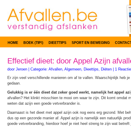
HOME
BOEK (TIP!)
DIEETTIPS
SPORT EN BEWEGING
CONTAC
Effectief dieet: door Appel Azijn afvall
door
Jeroen
|
Categorie:
Afvallen
,
Algemeen
,
Dieettips
,
Diëten
|
1 Reactie
Er zijn veel verschillende manieren om af te vallen. Waarschijnlijk heb je
gedaan.
Gelukkig is er één dieet dat zeker goed werkt, namelijk het appel azi
afvallen? Het klinkt misschien te mooi om waar te zijn. Dit komt omdat
weten dat azijn een goede vetverbrander is.
Daarnaast is het dieet met appel azijn ook nog eens erg gezond. Met behu
dus op een gezonde manier af. Appel azijn is namelijk een natuurlijk prod
goede vetverbranding, hierdoor hoef je niet heel streng te zijn wat betreft