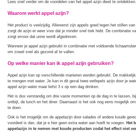
Lees snel verder om de voordelen van het appel azijn dieet te ontdekken
Waarom werkt appel azijn?
Het product is veelzijdig. Allereerst zijn appels goed tegen het stillen va
zorgt de azijn er weer voor dat je minder snel trek hebt. De combinatie 
zorgt ervoor dat urine wordt afgedreven.
Wanneer je appel azijn gebruikt in combinatie met voldoende lichaamsbew
om zowel snel als gezond af te vallen.
Op welke manier kan ik appel azijn gebruiken?
Appel azijn kan op verschillende manieren worden gebruikt. De makkelijks
te mengen met water. Je kan in dit geval twee eetlepels azijn door je wate
appel azijn water maar liefst 3 x op een dag drinken.
Het is dus verstandig om drie vaste momenten op de dag in te lassen, bij
ontbijt, de lunch en het diner. Daarnaast is het ook nog eens mogelijk om
te doen.
Ook is het mogelijk om de appelazijn door salades of andere koude gere
voordeel is dan, dat je e hier geen extra water aan hoeft te voegen.
Het b
appelazijn in te nemen met koude producten zodat het effect niet ve