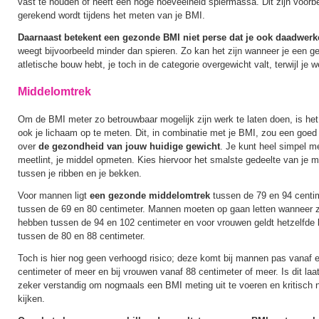
vast te houden of heeft een hoge hoeveelheid spiermassa. Dit zijn voorb
gerekend wordt tijdens het meten van je BMI.
Daarnaast betekent een gezonde BMI niet perse dat je ook daadwerk
weegt bijvoorbeeld minder dan spieren. Zo kan het zijn wanneer je een ge
atletische bouw hebt, je toch in de categorie overgewicht valt, terwijl je 
Middelomtrek
Om de BMI meter zo betrouwbaar mogelijk zijn werk te laten doen, is he
ook je lichaam op te meten. Dit, in combinatie met je BMI, zou een goed
over
de gezondheid van jouw huidige gewicht
. Je kunt heel simpel m
meetlint, je middel opmeten. Kies hiervoor het smalste gedeelte van je m
tussen je ribben en je bekken.
Voor mannen ligt
een gezonde middelomtrek
tussen de 79 en 94 centim
tussen de 69 en 80 centimeter. Mannen moeten op gaan letten wanneer 
hebben tussen de 94 en 102 centimeter en voor vrouwen geldt hetzelfde 
tussen de 80 en 88 centimeter.
Toch is hier nog geen verhoogd risico; deze komt bij mannen pas vanaf
centimeter of meer en bij vrouwen vanaf 88 centimeter of meer. Is dit laa
zeker verstandig om nogmaals een BMI meting uit te voeren en kritisch n
kijken.