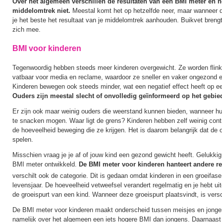
Over het algemeen verschillen de resultaten van een BMI meter en h
middelomtrek niet.
Meestal komt het op hetzelfde neer, maar wanneer dit
je het beste het resultaat van je middelomtrek aanhouden. Buikvet breng
zich mee.
BMI voor kinderen
Tegenwoordig hebben steeds meer kinderen overgewicht. Ze worden flink
vatbaar voor media en reclame, waardoor ze sneller en vaker ongezond e
Kinderen bewegen ook steeds minder, wat een negatief effect heeft op e
Ouders zijn meestal slecht of onvolledig geïnformeerd op het gebi
Er zijn ook maar weinig ouders die weerstand kunnen bieden, wanneer hun
te snacken mogen. Waar ligt de grens? Kinderen hebben zelf weinig cont
de hoeveelheid beweging die ze krijgen. Het is daarom belangrijk dat de o
spelen.
Misschien vraag je je af of jouw kind een gezond gewicht heeft. Gelukkig
BMI meter ontwikkeld.
De BMI meter voor kinderen hanteert andere r
verschilt ook de categorie. Dit is gedaan omdat kinderen in een groeifase 
levensjaar. De hoeveelheid vetweefsel verandert regelmatig en je hebt u
de groeispurt van een kind. Wanneer deze groeispurt plaatsvindt, is versc
De BMI meter voor kinderen maakt onderscheid tussen meisjes en jong
namelijk over het algemeen een iets hogere BMI dan jongens. Daarnaast 