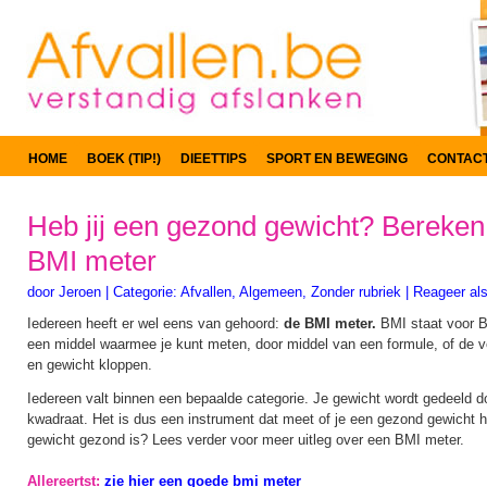
HOME
BOEK (TIP!)
DIEETTIPS
SPORT EN BEWEGING
CONTAC
Heb jij een gezond gewicht? Bereken
BMI meter
door
Jeroen
|
Categorie:
Afvallen
,
Algemeen
,
Zonder rubriek
|
Reageer als
Iedereen heeft er wel eens van gehoord:
de BMI meter.
BMI staat voor 
een middel waarmee je kunt meten, door middel van een formule, of de v
en gewicht kloppen.
Iedereen valt binnen een bepaalde categorie. Je gewicht wordt gedeeld doo
kwadraat. Het is dus een instrument dat meet of je een gezond gewicht 
gewicht gezond is? Lees verder voor meer uitleg over een BMI meter.
Allereertst:
zie hier een goede bmi meter